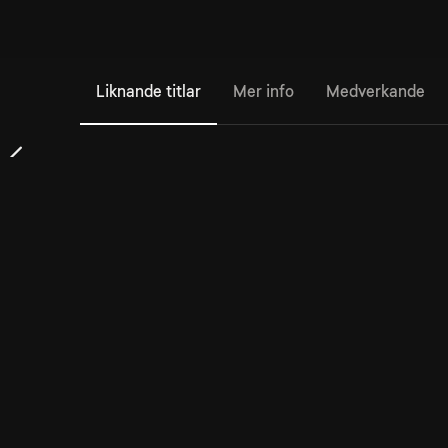
Liknande titlar
Mer info
Medverkande