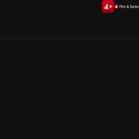
Allmänna villkor
Kun
Integritetspolicy
Pre
Cookiepolicy
Kon