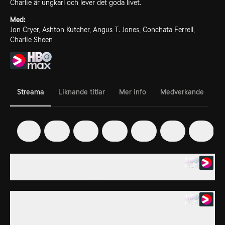
Charlie är ungkarl och lever det goda livet.
Med:
Jon Cryer, Ashton Kutcher, Angus T. Jones, Conchata Ferrell,
Charlie Sheen
Streama
Liknande titlar
Mer info
Medverkande
1
2
3
4
5
6
7
1. Pilotavsnitt
Charlies bror och brorson dyker oväntat upp.
2. Big Flappy Bastards
Charlie är osäker på hur han ska disciplinera Jake. Alan får en
överraskning.