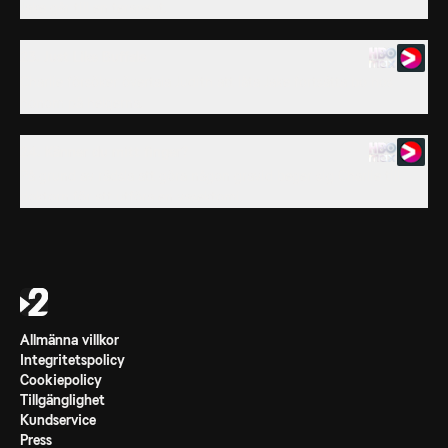
Jake går till en terapeut.
23. Just Like Buffalo
Charlie försöker övertala Judith att låta Jake fortsätta bo hos
honom på helgerna.
24. Känner du mitt finger?
På grund av rädsla att göra någon gravid beger sig Charlie till
doktorn för att utföra en vasektomi.
Allmänna villkor
Integritetspolicy
Cookiepolicy
Tillgänglighet
Kundservice
Press