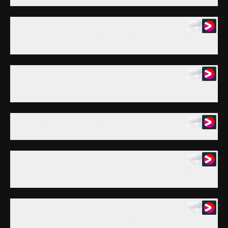
för männen.
13. Sarah Like Puny Alan
Charlie ska på dejt med en snygg granne och hennes syster och
måste då ta med Alan.
14. I Can't Afford Hyenas
Charlies revisor Stan försöker få Charlie att förstå sin desperata
ekonomiska situation.
15. Round One to the Hot Crazy Chick
Charlie och Alan ser en kvinna slå sönder en bil med basebollträ.
16. That Was Saliva, Alan
Frankie avslöjar för Charlie och Alan varför hon och hennes
dotter är på rymmen.
17. Ate the Hamburgers, Wearing the Hats
Charlie blir upprörd när han får veta att om Alan skulle dö så