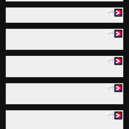
3. Go East on Sunset Until You Reach the Gates of Hell
Charlie tröstar Alan. Senare får deras taxichaufför medla.
4. If I Can't Write My Chocolate Song, I'm Going to Take a Nap
När Berta säger upp sig får Alan i uppdrag att locka tillbaka
henne.
5. The Last Thing You Want is to Wind up with a Hump
Charlie och Allan träffar flera olika kvinnor när de är med på en av
Jakes fotbollstävlingar.
6. Did You Check with the Captain of the Flying Monkeys?
Brödernas mor bjuder hem dem på middag för att de ska få träffa
hennes nya man, Tommy.
7. Om de rör på sig är de troligen inte äkta
Som en hemläxa från skolan ritar Jake av en av Charlies kvinnors
tattuerade bakdel.