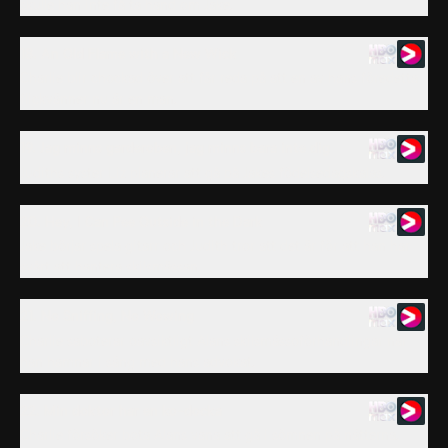
skulle han inte få ta hand om Jake.
18. An Old Flame with a New Wick
Charlie blir chockad över att får reda på att en av hans föredetta
flickvänner nu är en man.
19. Jag minns garderoben, jag minns bara inte dig
Judiths syster Liz planerar att gå på Jakes födelsedagskalas.
20. Hey, I Can Pee Outside in the Dark
Jake börjar spela gitarr och Judith tror att det är för att han har
svårt att hantera skilsmässan.
21. No Sniffing, No Wowing
Charlie saboterar oavsiktligt Alans skilsmässoförhandlingar när
han hamnar i säng med hans advokat.
22. Min doktor har en ko-docka
Charlie försöker bota Alans vana att gå i sömnen på nätterna.