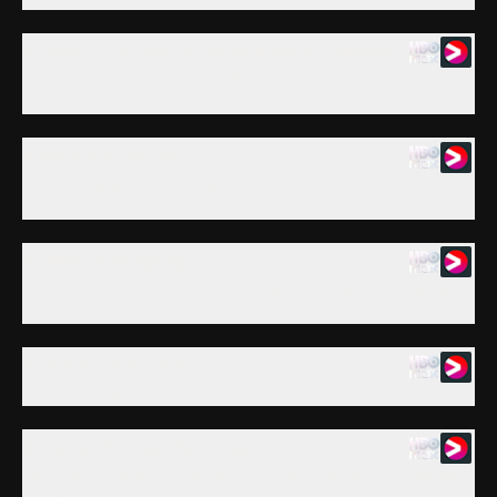
8. Twenty-Five Little Pre-pubers Without a Snootful
Charlie måste handskas med ett rum fullt av fjärdeklassare –
ensam.
9. Phase One, Complete
Jake blir vän med en av Charlies nattgäster men det ogillas av
Charlie då han vill bli av med henne.
10. Merry Thanksgiving
Charlie försöker bevisa för sin flickvän att han är en bra familjefar
och bjuder hem sitt ex Sara.
11. Alan Harper, Frontier Chiropractor
Charlie och Jake övertalar Alan att göra en makeover.
12. Camel Filters and Pheromones
Berta tar sitt 16-åriga barnbarn till jobbet. Hon orsakar problem