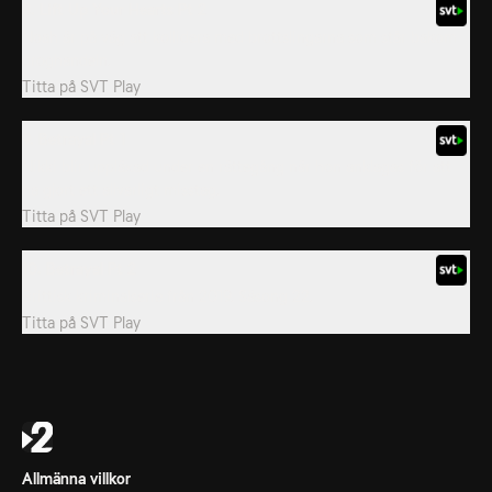
8. Lift Up Your Hearts Pt 2
Noah är på väg att kollidera med brottslingarna som står bakom
droghandeln.
Titta på
SVT Play
9. Betrayal Pt 1
Nikki blir uppläxad under en rättegång när hon anklagas för att
ha gjort ett allvarligt misstag.
Titta på
SVT Play
10. Betrayal Pt 2
Brittisk kriminalserie från 2019. Säsong 22.
Titta på
SVT Play
Allmänna villkor