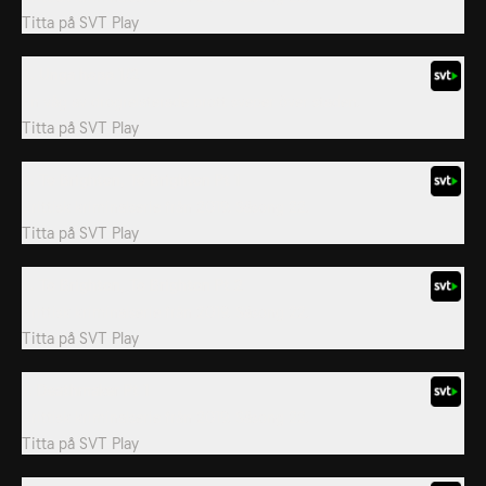
Titta på
SVT Play
3. Unga hopp 1/2
En våg av drogrelaterade brott sveper över staden.
Titta på
SVT Play
5. To Brighton, To Brighton Pt 1
Brittisk kriminalserie från 2019. Säsong 22.
Titta på
SVT Play
6. To Brighton, To Brighton Pt 2
Brittisk kriminalserie från 2019. Säsong 22.
Titta på
SVT Play
7. Deathmaker Pt 1
Brittisk kriminalserie från 2019. Säsong 22.
Titta på
SVT Play