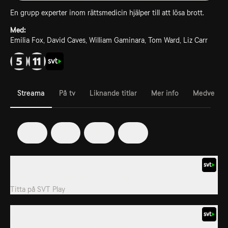
En grupp experter inom rättsmedicin hjälper till att lösa brott.
Med:
Emilia Fox, David Caves, William Gaminara, Tom Ward, Liz Carr
Streama
På tv
Liknande titlar
Mer info
Medverka
22
23
24
29
1. Avsnitt 1
Brittisk kriminalserie från 2019. Säsong 22.
Titta på
SVT Play
2. Två själar 2/2
Brittisk kriminalserie från 2019. Säsong 22.