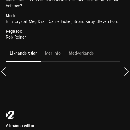
Kan en man och kvinna fortsätta att var vänner efter att de har
haft sex?
Med:
Billy Crystal, Meg Ryan, Carrie Fisher, Bruno Kirby, Steven Ford
Regissör:
Rob Reiner
Liknande titlar
Mer info
Medverkande
Allmänna villkor