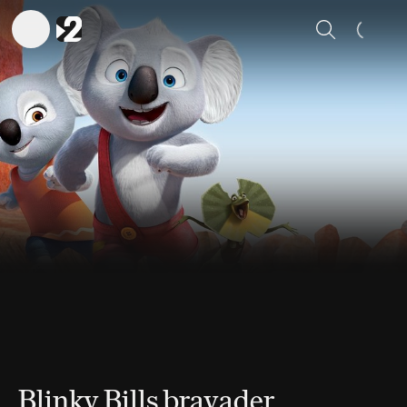
Sök
Blinky Bills bravader