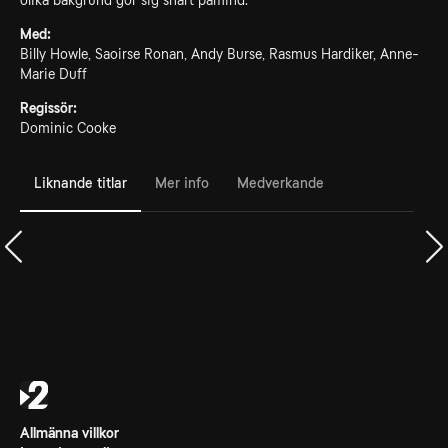
olika bakgrund gör sig snart påmind.
Med:
Billy Howle, Saoirse Ronan, Andy Burse, Rasmus Hardiker, Anne-
Marie Duff
Regissör:
Dominic Cooke
Liknande titlar
Mer info
Medverkande
Allmänna villkor