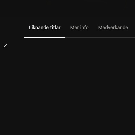
Liknande titlar
Mer info
Medverkande