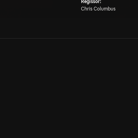
Regissör:
Chris Columbus
Allmänna villkor
Kun
Integritetspolicy
Pre
Cookiepolicy
Kon