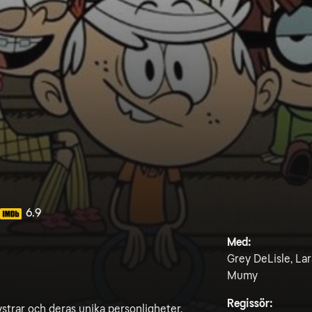
6.9
Med:
Grey DeLisle, Lara
Mumy
Regissör:
ystrar och deras unika personligheter.