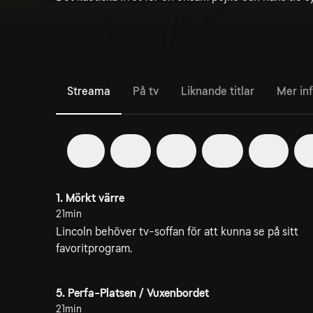
Streama
På tv
Liknande titlar
Mer in
1
2
3
4
5
1. Mörkt värre
21min
Lincoln behöver tv-soffan för att kunna se på sitt
favoritprogram.
5. Perfa-Platsen / Vuxenbordet
21min