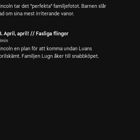
incoln tar det "perfekta" familjefotot. Barnen slår
ad om sina mest irriterande vanor.
8. April, april! // Fasliga flingor
1min
incoln en plan för att komma undan Luans
prilskämt. Familjen Lugn åker till snabbköpet.