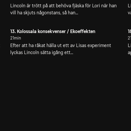
Lincoln är trött på att behöva fjäska för Lori när han
L
vill ha skjuts någonstans, så han...
v
13. Kolossala konsekvenser / Ekoeffekten
1
21min
2
t
Efter att ha råkat hälla ut ett av Lisas experiment
L
lyckas Lincoln sätta igång ett...
a
26. Plugga med pudding / Vådligt väder
21min
.
Lincolns systrar blir förälskade i hans handledare. En
tornado hotar att förstöra huset.