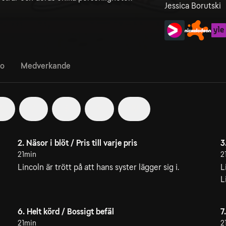
Jessica Borutski
fo
Medverkande
6
7
8
9
10
2. Näsor i blöt / Pris till varje pris
3
21min
2
Lincoln är trött på att hans syster lägger sig i.
L
L
6. Helt körd / Bossigt befäl
7
21min
2