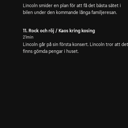
Lincoln smider en plan för att få det bästa sätet i
bilen under den kommande långa familjeresan.
11. Rock och röj / Kaos kring kosing
21min
Lincoln går på sin första konsert. Lincoln tror att de
finns gömda pengar i huset.
22. Dejtdribblaren; Bäs
21min
Lincolns systrar skaffar honom dejter till skoldansen
Lincoln och Bobby blir vänner.