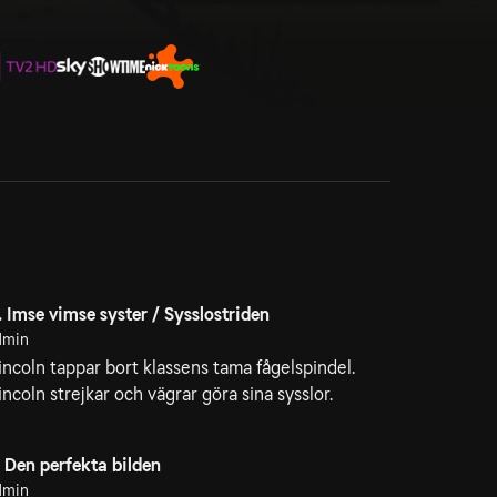
. Imse vimse syster / Sysslostriden
1min
incoln tappar bort klassens tama fågelspindel.
incoln strejkar och vägrar göra sina sysslor.
. Den perfekta bilden
1min