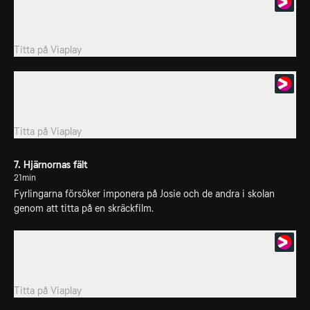
6. Fjärkontroll-kontroll
Dickys och Dawns ständiga krig om att få kontroll över tevens
fjärrkontroll förstör nästan Toms...
Titta på
Viaplay
7. Hjärnornas fält
Fyrlingarnas resa till vattenland blir inställd när deras föräldrar
upptäcker att någon har glömt...
Titta på
Viaplay
7. Hjärnornas fält
21min
Fyrlingarna försöker imponera på Josie och de andra i skolan
genom att titta på en skräckfilm.
8. Historien om Gary-Chip-Lill-Elvis-Mjuktass sorgsna svans
Dawn kommer med i skolans fotbollslag, men när hon förstår att
hon förväntas driva med Nicky...
Titta på
Viaplay