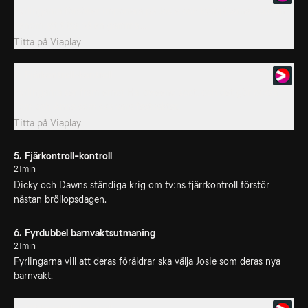
Fyrlingarna försöker imponera på Josie och kompisarna i skolan
genom att titta på en gammal...
Titta på
Viaplay
5. Fjärkontroll-kontroll
Fyrlingarna ser fram emot Halloweendiscot, och det gör också
Tom och Anne som ska vara festvakter.
Titta på
Viaplay
5. Fjärkontroll-kontroll
21min
Dicky och Dawns ständiga krig om tv:ns fjärrkontroll förstör
nästan bröllopsdagen.
6. Fyrdubbel barnvaktsutmaning
21min
Fyrlingarna vill att deras föräldrar ska välja Josie som deras nya
barnvakt.