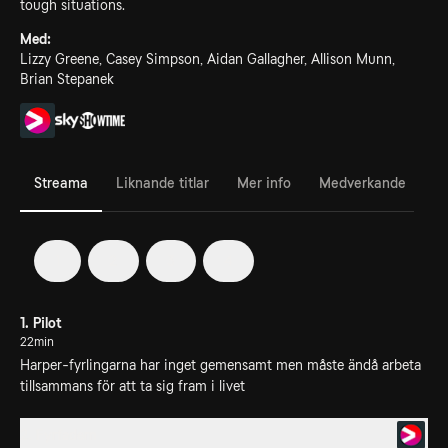
tough situations.
Med:
Lizzy Greene, Casey Simpson, Aidan Gallagher, Allison Munn,
Brian Stepanek
Streama
Liknande titlar
Mer info
Medverkande
1
2
3
4
1. Pilot
22min
Harper-fyrlingarna har inget gemensamt men måste ändå arbeta
tillsammans för att ta sig fram i livet
2. Fyrfadern