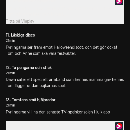
10. Tomtens små hjälpredor
Fyrlingarna vill ha den senaste TV-spelskonsolen i julklapp, så
Tom och Anne låter dem jobba i...
Titta på
Viaplay
11. Läskigt disco
21min
Fyrlingarna ser fram emot Halloweendiscot, och det gör också
Tom och Anne som ska vara festvakter.
12. Ta pengarna och stick
21min
Dawn säljer ett speciellt armband som hennes mamma gav henne.
Tom lägger undan pojkarnas spel.
13. Tomtens små hjälpredor
21min
Fyrlingarna vill ha den senaste TV-spelskonsolen i julklapp
14. Ta pengarna och stick