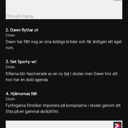
Fyrlingarnas tionde födelsedag närmar sig och de bestämmer sig
för att ha separata, 'vuxna' partyn.
Titta på
Viaplay
2. Dawn flyttar ut
21min
Dawn har fått nog av sina äckliga bröder och får äntligen ett eget
rum.
3. Get Sporty-er!
21min
Killarna blir fascinerade av en ny tjej i skolan men Dawn tror att
hon har en dold agenda.
4. Hjärnornas fält
21min
Fyrlingarna försöker imponera på kompisarna i skolan genom att
titta på en gammal skräckfilm.
4. Dawn flyttar ut