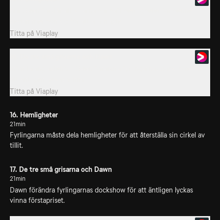
När Dawn förstår att killarna har haft hemligheter för henne
bestämmer hon sig för att alla måste...
Titta på
Viaplay
16. De tre små grisarna och Dawn
Inför talangjakten vill Dawn förändra fyrlingarnas dockshow för
att äntligen lyckas vinna...
Titta på
Viaplay
16. Hemligheter
21min
Fyrlingarna måste dela hemligheter för att återställa sin cirkel av
tillit.
17. De tre små grisarna och Dawn
21min
Dawn förändra fyrlingarnas dockshow för att äntligen lyckas
vinna förstapriset.