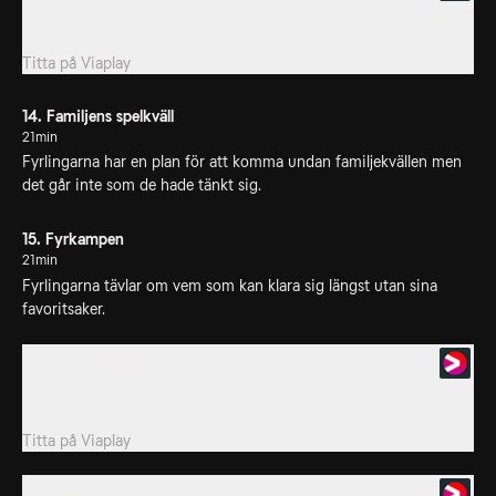
För att tjäna lite pengar säljer Dawn ett speciellt armband som
hon fått av sin mamma.
Titta på
Viaplay
14. Familjens spelkväll
21min
Fyrlingarna har en plan för att komma undan familjekvällen men
det går inte som de hade tänkt sig.
15. Fyrkampen
21min
Fyrlingarna tävlar om vem som kan klara sig längst utan sina
favoritsaker.
15. Valentindagen
Fyrlingarna får i uppdrag att göra något speciellt för någon
annan på Valentindagen, men inget...
Titta på
Viaplay
16. Hemligheten