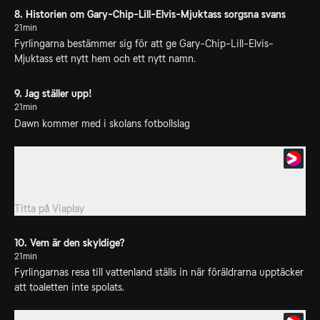
8. Historien om Gary-Chip-Lill-Elvis-Mjuktass sorgsna svans
21min
Fyrlingarna bestämmer sig för att ge Gary-Chip-Lill-Elvis-
Mjuktass ett nytt hem och ett nytt namn.
9. Jag ställer upp!
21min
Dawn kommer med i skolans fotbollslag
9. Historien om Gary-Chip-Lill-Elvis-Mjuktass sorgsna svans
Gary-Chip-Lill-Elvis-Mjuktass hindrar hjältemodigt en stöld i Get
Sporty! Fyrlingarna börjar...
Titta på
Viaplay
10. Vem är den skyldige?
21min
Fyrlingarnas resa till vattenland ställs in när föräldrarna upptäcker
att toaletten inte spolats.