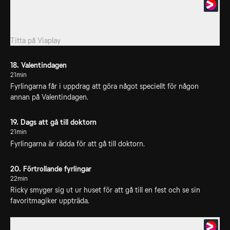
17. Fyrdubbel barnvaktsutmaning
Fyrlingarna vill att deras föräldrar ska välja Josie, som jobbar hos
Tom's Get Sporty!, som deras...
Titta på
Viaplay
18. Valentindagen
21min
Fyrlingarna får i uppdrag att göra något speciellt för någon
annan på Valentindagen.
19. Dags att gå till doktorn
21min
Fyrlingarna är rädda för att gå till doktorn.
20. Förtrollande fyrlingar
22min
Ricky smyger sig ut ur huset för att gå till en fest och se sin
favoritmagiker uppträda.
20. Familjens spelkväll