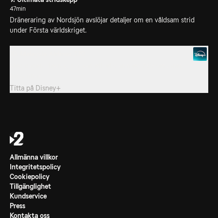
47min
Dräneraring av Nordsjön avslöjar detaljer om en våldsam strid
under Första världskriget.
10. Malaysia Airlines 370
Med dagens teknik, hur kan ett jetplan med 239 personer
försvinna?
Titta på
Disney+
Allmänna villkor
Integritetspolicy
Cookiepolicy
Tillgänglighet
Kundservice
Press
Kontakta oss