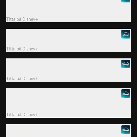
Draining the Gulf of Mexico för dödliga hemligheter tillbaka till
ytan.
Titta på
Disney+
2. Mississippifloden
Se hur Amerika tämjde Mississippi - men har vi gått för långt?
Titta på
Disney+
3. Medelhavets förlorade världar
Dränera Medelhavet låser upp antika civilisations mysterier.
Titta på
Disney+
4. Sunken Treasures
Dränerade världshav avslöjar de rikaste skeppsvrak som någonsin
hittats.
Titta på
Disney+
5. Atlantis legender
Spännande bevis framkommer om civilisationer som förlorats