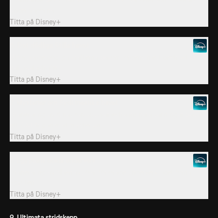
under vågorna.
Titta på
Disney+
6. Det dödliga Stilla havet
Utforska de dödliga krafterna bakom jordens mest destruktiva
naturkatastrofer.
Titta på
Disney+
7. Mysterier om Sydkinesiska havet
Dräneraring av Kinas hav avslöjar extraordinära sanningar bakom
ett 700 år gammalt mysterium.
Titta på
Disney+
7. Egyptens dolda underverk
Dräneraring av Nilen avslöjar förlorade underverk i det forna
Egypten.
Titta på
Disney+
9. Ultimata stridskepp