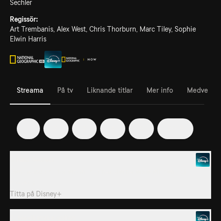
Sechler
Regissör:
Art Trembanis, Alex West, Chris Thorburn, Marc Tiley, Sophie
Elwin Harris
Streama
På tv
Liknande titlar
Mer info
Medverka
1
2
3
4
5
2018
1. Nazi Secrets
Den okända historien om hur nazisterna ledde ett hemligt
havskrig.
Titta på
Disney+
2. Mexikanska golfen