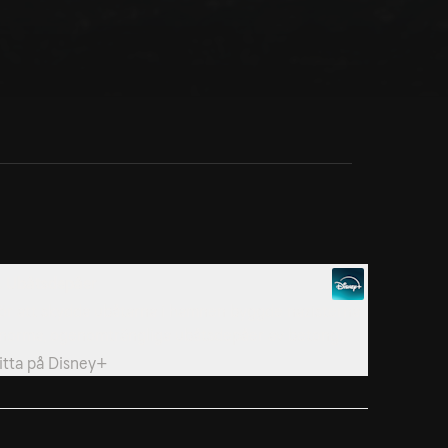
. Ubåtsdepåer
ör att skydda ubåtarna i hamnen byggde nazisterna
norma, ogenomträngliga ubåtsdepåer av betong.
itta på
Disney+
. Fästning Berlin