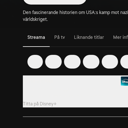
Den fascinerande historien om USA:s kamp mot nazi
världskriget.
Streama
På tv
Liknande titlar
Mer in
1
3
4
5
6
1. Atlantic Wall
Hitler beordrade byggandet av Atlantvallen som
skydd mot en invasion av de allierades styrkor.
Titta på
Disney+
4. Superstridsvagnar