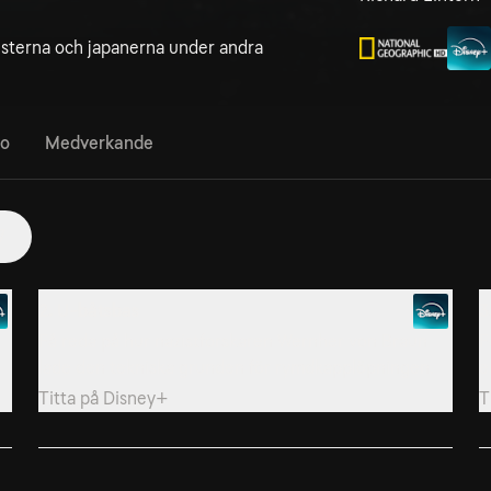
sterna och japanerna under andra
fo
Medverkande
7
2. U-båtsbas
3
Få reda på hur nazistforskaren Wernher von Braun
F
lade den tekniska grunden för rymdkapplöpningen.
e
Titta på
Disney+
T
5. Hitlers flyggrottor
6