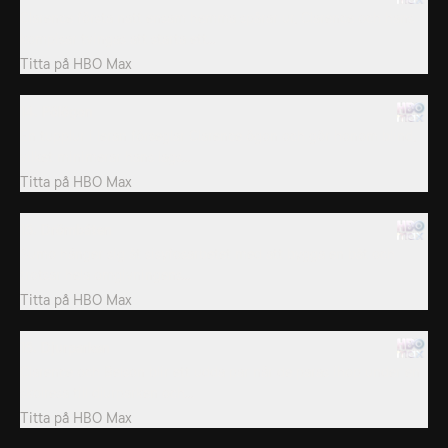
Clarence första natt ensam hemma spårar ur, Clarence och hans
kompisar tvingas att starta ett...
Titta på
HBO Max
14. Pölögon
En tupplur i leran förseglar Clarence ögon och gör honom blind,
vilket minimerar hans lags...
Titta på
HBO Max
15. Drömbåten
Sumo hänger sig åt sisyfosarbetet med att bygga en båt och
trotsar hela omgivningens...
Titta på
HBO Max
15. Djurparken
Clarence och Belson blir ett udda par när de paras ihop under en
skolresa till djurparken och...
Titta på
HBO Max