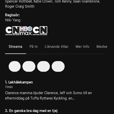
Spencer Rothbell, Katie Crown, Tom Kenny, Sean Giambrone,
Roger Craig Smith
Regissör:
Niki Yang
Streama
På tv
Liknande titlar
Mer info
Medverka
1
2
3
4
1. Lekhålekampen
11min
Clarence mamma bjuder Clarence, Jeff och Sumo till en
eftermiddag på Tuffa Ryttares Kyckling, en...
2. En ganska bra dag med en tjej