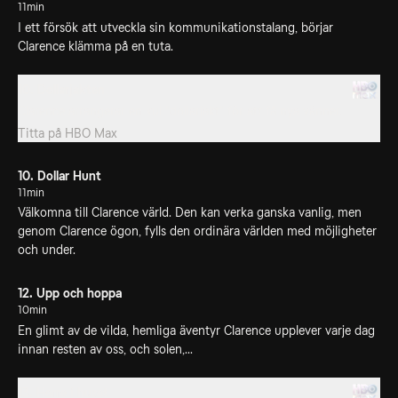
11min
I ett försök att utveckla sin kommunikationstalang, börjar
Clarence klämma på en tuta.
10. Dollarjakten
Clarence arrangerar en kul "dollarjakt" för att få nya vänner.
Titta på
HBO Max
10. Dollar Hunt
11min
Välkomna till Clarence värld. Den kan verka ganska vanlig, men
genom Clarence ögon, fylls den ordinära världen med möjligheter
och under.
12. Upp och hoppa
10min
En glimt av de vilda, hemliga äventyr Clarence upplever varje dag
innan resten av oss, och solen,...
13. Herre i huset