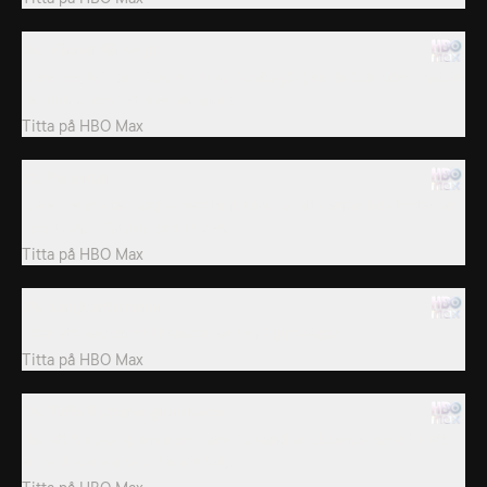
24. Vänner för evigt
Clarence, Jeff och Sumo minns första gången de träffades, fast en
del minns mycket mer än andra.
Titta på
HBO Max
25. Patienter
Clarence måste kämpa med tankarna för att genomlida tristessen
i doktorns väntrum och få den...
Titta på
HBO Max
26. Sängkantsmanér
Efter ett hemskt fall hamnar Belson i gipsvagga.
Titta på
HBO Max
26. Tuffa Ryttares grundskola
När ett bolags sponsorprogram förvandlar Clarence skola till ett
enda illavarslande affärskackel,...