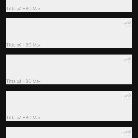
När pojkarna leker i skogen blir de vän med en vildhund.
Titta på
HBO Max
36. Städkompisar
Som straff för att han stökat till så mycket i huset, tvingar
Belsons mamma honom att städa upp,...
Titta på
HBO Max
37. Orkanen Dilliss
Allt i Wendles hushåll vänds upp och ned när Marys mamma Dyllis
kommer på besök, och tränger sig...
Titta på
HBO Max
37. Lillkompisen
Efter att ha lekt lite för häftigt med sin Lillkompis-docka, får
Clarence en "time-out" och hans...
Titta på
HBO Max
38. Grisloppet