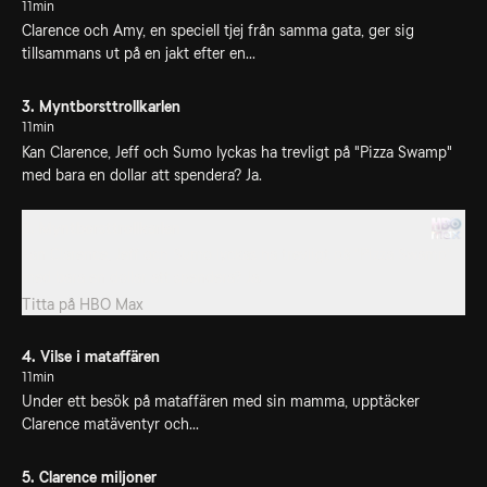
11min
Clarence och Amy, en speciell tjej från samma gata, ger sig
tillsammans ut på en jakt efter en...
3. Myntborsttrollkarlen
11min
Kan Clarence, Jeff och Sumo lyckas ha trevligt på "Pizza Swamp"
med bara en dollar att spendera? Ja.
3. Myntborsttrollkarlen
Kan Clarence, Jeff och Sumo lyckas ha trevligt på "Pizza Swamp"
med bara en dollar att spendera? Ja.
Titta på
HBO Max
4. Vilse i mataffären
11min
Under ett besök på mataffären med sin mamma, upptäcker
Clarence matäventyr och...
5. Clarence miljoner