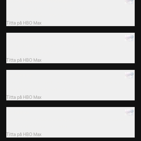
47. Det stora Petey-pizzaproblemet
Jeff har fixat allt för sitt födelsedagskalas på ett pizza- och
bowlingställe, men Gilben har...
Titta på
HBO Max
48. Uppbrottet
Ett fånigt bråk mellan Jeff och Sumo blir större och större och de
slutar prata med varandra.
Titta på
HBO Max
50. Drömmar
Efter att ha kollat på ett TV-program om drömmar, somnar
Clarence och hamnar i det knasiga...
Titta på
HBO Max
50. Balance
Fröken Baker presenterar en ny elev, en kort liten kille med en
krok istället för hand som heter...
Titta på
HBO Max