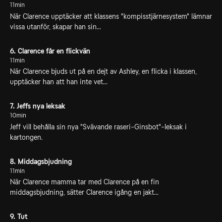
11min
När Clarence upptäcker att klassens "kompisstjärnesystem" lämnar
vissa utanför, skapar han sin...
6. Clarence får en flickvän
11min
När Clarence bjuds ut på en dejt av Ashley, en flicka i klassen,
upptäcker han att han inte vet...
7. Jeffs nya leksak
10min
Jeff vill behålla sin nya "Svävande raseri-Ginsbot"-leksak i
kartongen.
8. Middagsbjudning
11min
När Clarence mamma tar med Clarence på en fin
middagsbjudning, sätter Clarence igång en jakt...
9. Tut