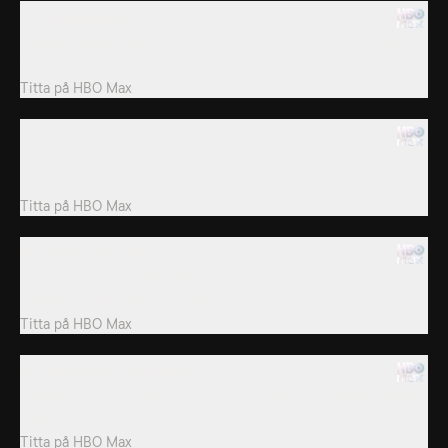
16. Pyjamaspartyt
Clarence kämpar för att passa in på ett pyjamasparty för tjejer,
och lämnar Sumo och Jeff i...
Titta på
HBO Max
17. Natur-Clarence
Clarence, Sumos och Jeffs hajk i den vilda naturen tar en helt ny
riktning, när deras proffsguide...
Titta på
HBO Max
18. Medelmåttan Jeff
Jeff genomlider en identitetskris när ett skoltest gör att han
placeras i "ritgruppen" och inte...
Titta på
HBO Max
19. Eftermiddan med ödlan
Clarence och Sumo jagar en ödla och stöter på oväntade skatter
medan Jeff smörar för att Belson...
Titta på
HBO Max