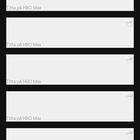
en vecka, och lär sig en massa...
Titta på
HBO Max
31. Sköldpaddshatten
När fröken Baken läser ett förvirrande sms i klassrummet, råkar
hon av misstag bestämma hemläxan...
Titta på
HBO Max
33. Sjukt sjuklig
I en eskalerande serie av utmaningar äter Clarence femhundra
hårdkokta ägg, vilket gläder barnen...
Titta på
HBO Max
34. Gåsjakten
När han är i parken mata Clarence glatt några fåglar av sin
smörgås, och tänker sig själv som...
Titta på
HBO Max
34. Sång Skorsten