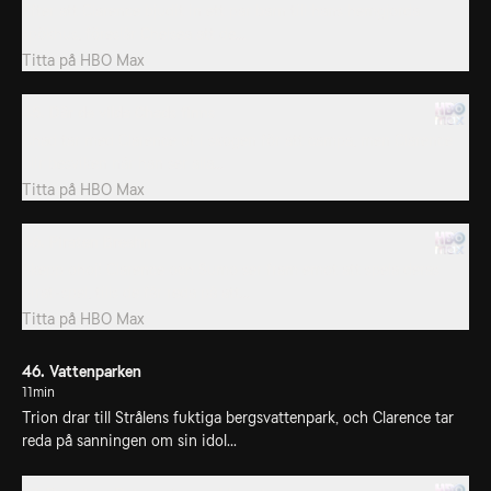
Efter att Clarence bjudit in ett par barn till hans hemgjorda
spökhus, föreslår Chelsea att de...
Titta på
HBO Max
45. Där de vilda Chads finns
Chad tar med Clarence ut i skogen för att campa, men Clarence
blir besviken när han ser alla...
Titta på
HBO Max
46. Piraten Breehn
Skepp ohoj! Clarence och Sumo ser fram emot att spela deras
pirat-spel, tills de får reda på att...
Titta på
HBO Max
46. Vattenparken
11min
Trion drar till Strålens fuktiga bergsvattenpark, och Clarence tar
reda på sanningen om sin idol...