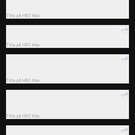
Det är dags för Aberdales årliga grisjakt och alla ser fram emot
det, förutom Clarence.
Titta på
HBO Max
40. Hårence
Det är dags för Clarence första sommarjobb.
Titta på
HBO Max
41. Kvarsittning
Efter att Clarence upptäcker att Herr Reese somnar på
kvarsittningen om han får en munk, blir...
Titta på
HBO Max
42. Chalmers Santiago
När Clarence spenderar sin lördag med att spela dataspelet
Drakvärlden, ber Mary honom att...
Titta på
HBO Max
45. Spöklikt buu