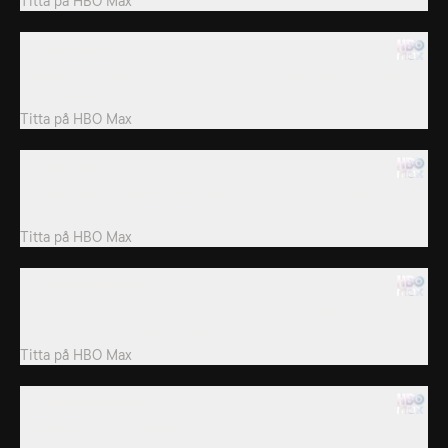
Titta på
HBO Max
27. Inga risker
Clarence och Sumo försöker få tag i lite snabba pengar så att de
kan investera i Chad och Sumos...
Titta på
HBO Max
29. Jeff vinner
Jeff engagerar Clarence som hjälp att förbereda Aberdales
matlagningstävling.
Titta på
HBO Max
29. Guldfisktokerier
Clarence köper en guldfisk, men när guldfiskspåsen går sönder
innan han kommit hem, måste...
Titta på
HBO Max
30. Avstängningen
Clarence och Sumo vinner högsta vinsten när de blir avstängda i