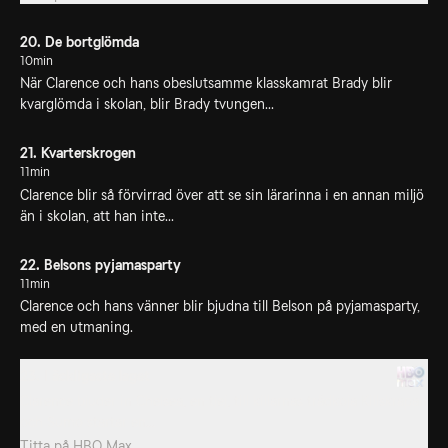
20. De bortglömda
10min
När Clarence och hans obeslutsamme klasskamrat Brady blir
kvarglömda i skolan, blir Brady tvungen...
21. Kvarterskrogen
11min
Clarence blir så förvirrad över att se sin lärarinna i en annan miljö
än i skolan, att han inte...
22. Belsons pyjamasparty
11min
Clarence och hans vänner blir bjudna till Belson på pyjamasparty,
med en utmaning.
23. I äckligaste laget
Clarence bjuder in Chelsea, en tjej, till killarnas trädkoja Killskrapan
och Sumo startar en...
Titta på
HBO Max