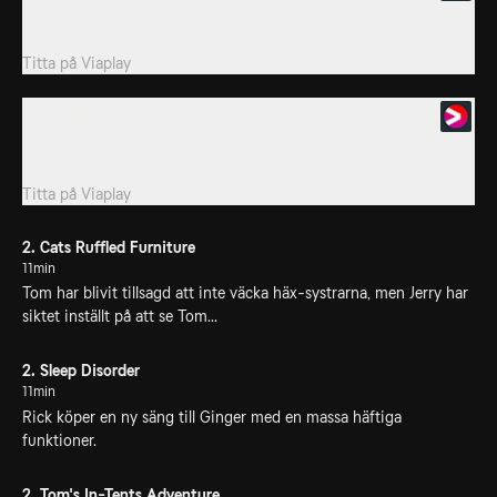
Tom skickar Spike på lydnadsträning, och Jerry står plötsligt utan
sin beskyddare.
Titta på
Viaplay
2. Möbelkaos
Tom har stränga order att inte väcka häxsystrarna, men Jerry gör
allt för att få honom i knipa.
Titta på
Viaplay
2. Cats Ruffled Furniture
11min
Tom har blivit tillsagd att inte väcka häx-systrarna, men Jerry har
siktet inställt på att se Tom...
2. Sleep Disorder
11min
Rick köper en ny säng till Ginger med en massa häftiga
funktioner.
2. Tom's In-Tents Adventure