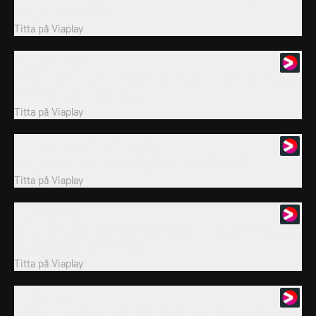
skyldige med en fälla.
Titta på
Viaplay
43. Rörigt värre
När Tom och Jerry av misstag tappar Gingers vigselring i avloppet
skickas Jerry ner i rören för...
Titta på
Viaplay
44. Utan hjärna, ingen framgång
Dr Bigbys hjälm gör av misstag Tom superintelligent.
Titta på
Viaplay
45. Kattnappning
Tom bryter benet under en jakt och sitter i rullstol när han tycker
sig se Misty, den söta katten...
Titta på
Viaplay
46. Svart katt
När Hildie och Beatie hotar att byta ut Tom mot en svart häxkatt