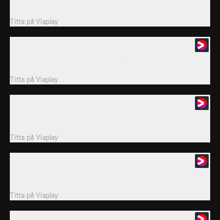
tar han en magisk dryck som gör...
Titta på
Viaplay
47. Hungerstrejk
I tron att maten kommer att ta slut under en snöstorm börjar
husdjuren hamstra mat.
Titta på
Viaplay
48. Tyngdlöse Tom
Jerry och Napoleon testar Bigbys antigravitationsmaskin, men när
Tom tar sig in i labbet spårar...
Titta på
Viaplay
49. Spökfest
När häxorna åker på semester hoppas Tom på vila och lugn, men
hans drömmar krossas när deras...
Titta på
Viaplay
50. Katt-astrof