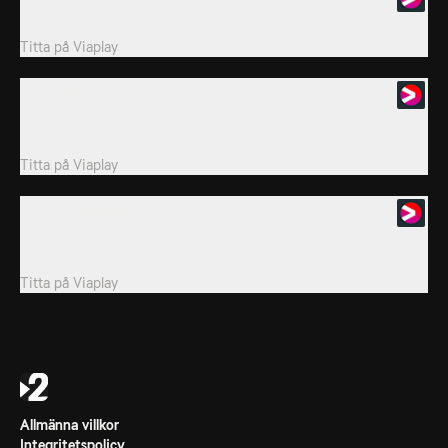
Bigby uppfinner en asteroidförstörare som Jerry börjar leka med.
Titta på
Viaplay
51. Ett förbannat fall
Tom och Jerry anlitas av Dutch för att hitta hans försvunna
olycksrubin, som bringar honom otur...
Titta på
Viaplay
52. En ostmardröm
Efter att ha ätit dålig ost börjar Tom hallucinera och får oväntat
besök från Tom och...
Titta på
Viaplay
Allmänna villkor
Integritetspolicy