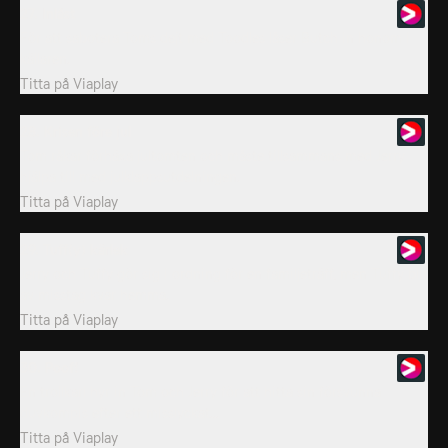
27. Inlåst
För att sabotera Toms dejt med Toodles låser Butch in honom i
källaren.
Titta på
Viaplay
28. Krisen före jul
Tom råkar förhäxa jultomten och måste tillsammans med Jerry
hjälpa till med julklappsutdelningen.
Titta på
Viaplay
29. Tuff(y) kärlek
Jerry och Tuffy gör sig i ordning för en familjeträff, men Tuffy blir
av misstag kvar hemma.
Titta på
Viaplay
30. Poof!
En trollkarl hyr in Tom och Jerry för att hitta sin försvunna
duvkompis efter ett misslyckat...
Titta på
Viaplay