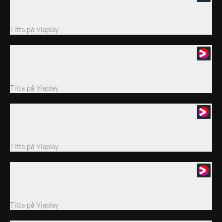
Tom sparkar impulsivt Spikes älskade tuggleksak Ruggles över
staketet och måste hämta tillbaka...
Titta på
Viaplay
24. Spår eller konsekvenser
Butch och en ekorrdetektiv öppnar verksamhet mitt emot Tom
och Jerry och stjäl deras kunder med...
Titta på
Viaplay
25. Urspårad middag
Tom och Jerry får huset för sig själva och bjuder in Toodles och
Toots på en romantisk middag.
Titta på
Viaplay
26. Känslor på flaska
När Dr Bigbys kärleksformel råkar hamna på Jerry, blir han
förälskad och Tom ser sin chans.
Titta på
Viaplay