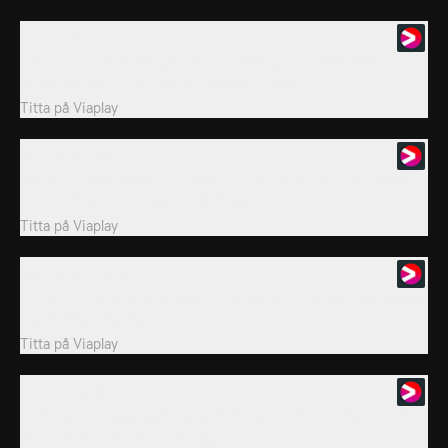
31. Toppkatt
När Tom och Butch konkurrerar om titeln som bästa katt i
Föreningen för musfångare måste de fånga...
Titta på
Viaplay
32. Kära mamma
Hildie och Beatie hedrar minnet av sin avlidna mamma, medan
Tom försöker hjälpa genom att föra...
Titta på
Viaplay
33. Hemmets rike
Tom är huvudpersonen i en dokumentär som ger en missvisande
bild av hans vardag.
Titta på
Viaplay
34. Molekylärt kaos
Dr Bigby uppfinner en transportmaskin som av misstag skickar
Tom och Jerry till Paris, där de...