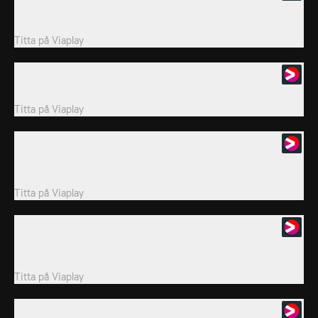
En ny allergivänlig katt, Glory, flyttar in när Spike misstänks vara
allergisk mot Tom.
Titta på
Viaplay
20. Superkrafter
Dr Bigby skapar kakor som ger djur superkrafter.
Titta på
Viaplay
21. Vilken plåga
Efter en förödande jakt hamnar Tom och Spike hos veterinären,
medan Ginger anlitar en...
Titta på
Viaplay
22. Sätt igång!
Tom och Jerry måste hämta en ingrediens till häxornas trollformel
innan solnedgången.
Titta på
Viaplay
23. Ruggles