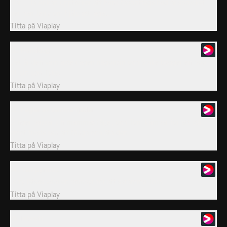
När Lilla Ankan upptäcker att hans favoritfågelbad är sprucket
ber han Jerry om hjälp att laga...
Titta på
Viaplay
12. Hunddag
Det är den varmaste dagen någonsin och Spike bygger en pool
till sin son Tyke.
Titta på
Viaplay
13. Fåglar av samma fjäder
Ginger passar sin mammas fågel, och Tom kämpar för att stå
emot frestelsen att fånga och äta den
Titta på
Viaplay
14. Vampyrmus
Jerry låtsas vara en vampyr för att skrämma Tom.
Titta på
Viaplay
15. Inbrott