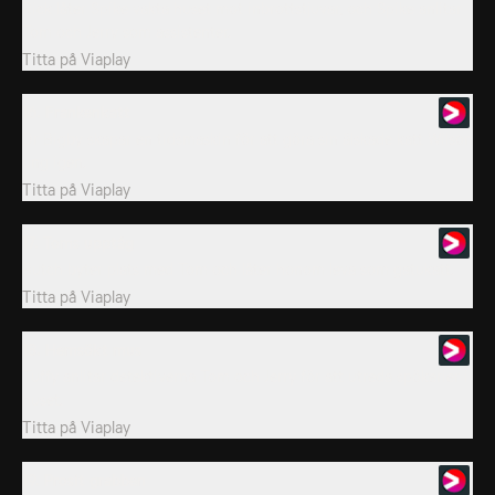
Rick låter Spike vakta huset mot inbrottstjuvar, och Spike anlitar
Tom och Jerry som assistenter.
Titta på
Viaplay
16. Frankenkatt
Dr Bigby skapar en tidsmaskin för att göra sin älskade katt Wilson
ung igen.
Titta på
Viaplay
17. Toms upptåg
Butch byter plats med Tom och låter honom leva som gatukatt.
Titta på
Viaplay
18. Hemsökt mus
Tuffy anlitar detektiverna Tom och Jerry för att utreda spökerier i
huset.
Titta på
Viaplay
19. Prosit grabben