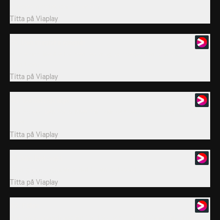
Gingers moster, där Spike blir...
Titta på
Viaplay
39. Den magiska spegeln
Hildie och Beatie tar hem en magisk spegel som kan spå
framtiden.
Titta på
Viaplay
40. Benfattigt läge
När Spikes ben försvinner får Tom och Jerry i uppdrag att lösa
fallet.
Titta på
Viaplay
41. Min Bot-vakt
Dr Bigby uppgraderar Bot till en Bot-vakt.
Titta på
Viaplay
42. Fällan
Häxornas kryddträdgård förstörs och Tom försöker fånga den