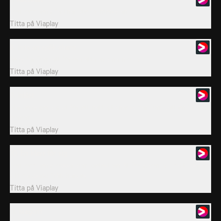
Tom och Jerry fastnar ute i vinterkylan.
Titta på
Viaplay
8. Inte en spök chans
Jerry får Tom att förlora åtta av sina nio liv.
Titta på
Viaplay
9. Inlåst
När Jerry ger sig ut för ett nattligt snacks har Tom satt en fälla för
honom.
Titta på
Viaplay
10. En klass för sig
Tom och Jerry jobbar som detektiver åt Polly, som vill ha tillbaka
sitt halsband från Barkley.
Titta på
Viaplay
11. Magont