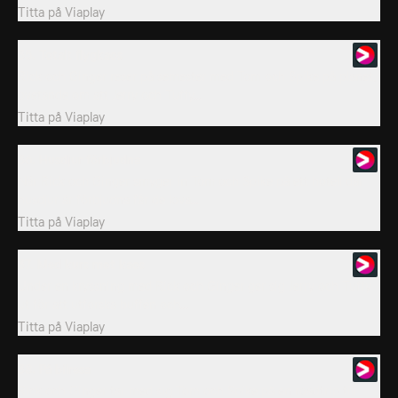
Titta på
Viaplay
35. Totalt flygkaos
Rick och Ginger reser på semester med Tom och Spike på planet,
ovetande om att Jerry och Tuffy...
Titta på
Viaplay
36. Husdjur förbjudna
När Rick och Ginger smyger in Tom och Spike på ett hotell där
husdjur är förbjudna får de lova...
Titta på
Viaplay
37. Med kurs mot kaos
Under en kryssning med Rick och Ginger ger sig Jerry och Tuffy
ut för att utforska buffén och...
Titta på
Viaplay
38. På bilresa
Rick och Ginger tar med sig Tom och Spike på en roadtrip till