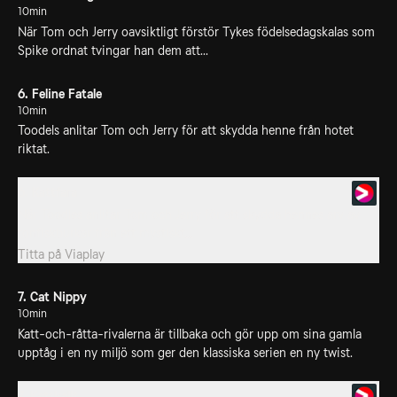
10min
När Tom och Jerry oavsiktligt förstör Tykes födelsedagskalas som
Spike ordnat tvingar han dem att...
6. Feline Fatale
10min
Toodels anlitar Tom och Jerry för att skydda henne från hotet
riktat.
6. Kattfara
När Toodles anlitar Tom och Jerry för att skydda hennes arv av
tonfiskburkar från ett mystiskt...
Titta på
Viaplay
7. Cat Nippy
10min
Katt-och-råtta-rivalerna är tillbaka och gör upp om sina gamla
upptåg i en ny miljö som ger den klassiska serien en ny twist.
7. Kattkallt