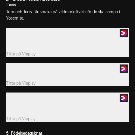
10min
Tom och Jerry får smaka på vildmarkslivet när de ska campa i
Yosemite.
3. Sömnstörning
Rick köper en toppmodern madrass till Ginger med mängder av
högteknologiska funktioner.
Titta på
Viaplay
4. Toms tältäventyr
Under en campingtur i Yosemite vill Tom bara ta det lugnt.
Titta på
Viaplay
5. Födelsedagsfest
När Tom och Jerry av misstag förstör Spikes födelsedagskalas för
Tyke tvingas de ta över.
Titta på
Viaplay
5. Födelsedagsknas