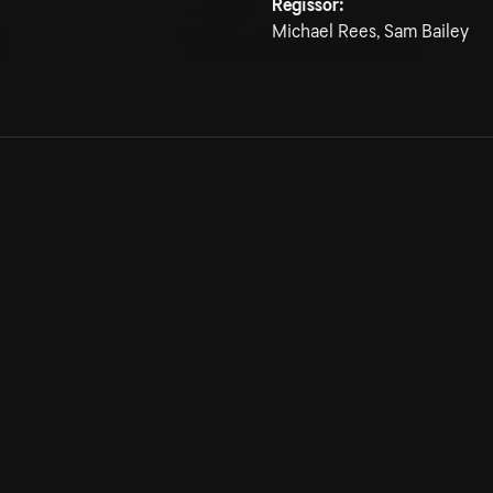
Regissör:
Michael Rees, Sam Bailey
Allmänna villkor
Kun
Integritetspolicy
Pre
Cookiepolicy
Kon