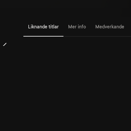
Liknande titlar
Mer info
Medverkande