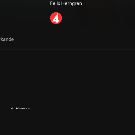
Felix Herngren
rkande
6. Katten
6 aug
30min
Kan ses i 6 dagar till
Anna har köpt ett Playstation 5 till barnen och Alex
r
kontrar med att skaffa en katt.