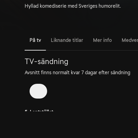
Hyllad komediserie med Sveriges humorelit.
På tv
Liknande titlar
Mer info
Medve
TV-sändning
Avsnitt finns normalt kvar 7 dagar efter sändning
8
5. Lantstället
6 aug
30min
Kan ses i 6 dagar till
Alex och Anna besöker Ove och Anettes nya
lantställe, där Annas nya pojkvän Nicolaj också dyke