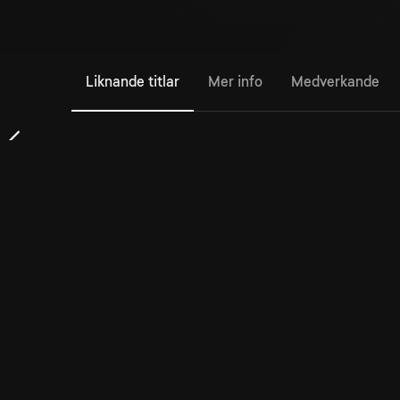
Liknande titlar
Mer info
Medverkande