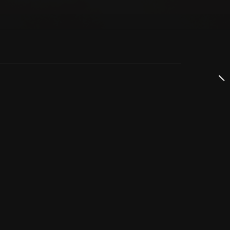
dservice
ss
takta oss