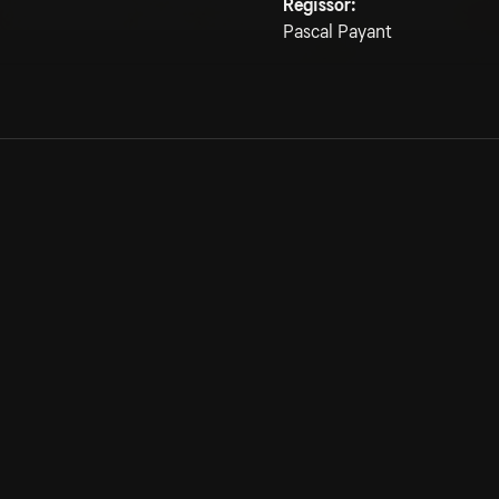
Regissör:
Pascal Payant
Allmänna villkor
Kun
Integritetspolicy
Pre
Cookiepolicy
Kon