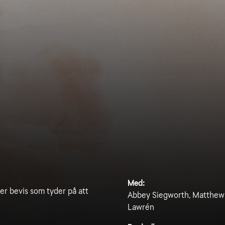
Med:
er bevis som tyder på att
Abbey Siegworth, Matthew 
Lawrén