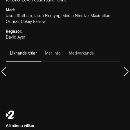
försöker Levon Cade rädda henne.
Med:
Jason Statham, Jason Flemyng, Merab Ninidze, Maximilian
Osinski, Cokey Falkow
Regissör:
David Ayer
Liknande titlar
Mer info
Medverkande
Allmänna villkor