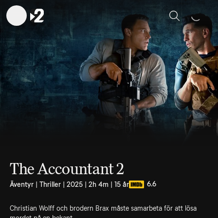
Sök
The Accountant 2
6.6
Äventyr | Thriller | 2025 | 2h 4m | 15 år
Christian Wolff och brodern Brax måste samarbeta för att lösa