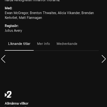
hårda verkligheten innanför murarna.
Med:
Ewan McGregor, Brenton Thwaites, Alicia Vikander, Brendan
Kerkvliet, Matt Flannagan
Regissör:
Julius Avery
Liknande titlar
Mer info
Medverkande
Allmänna villkor