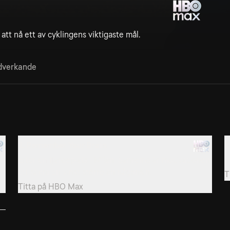
t nå ett av cyklingens viktigaste mål.
verkande
2. Remember Your Brain
3
Efter en fjärdeplats i Milan-Sanremo är motivationen
P
att säkra en vinst större än någonsin.
T
Titta på
HBO Max