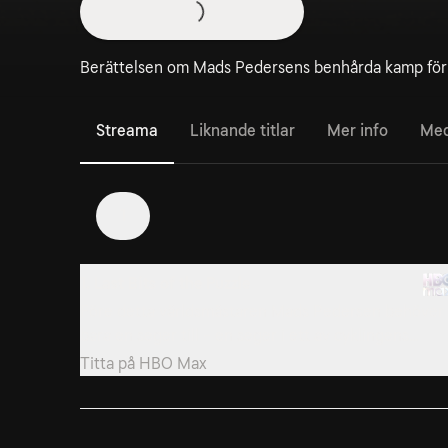
Berättelsen om Mads Pedersens benhårda kamp för at
Streama
Liknande titlar
Mer info
Med
1
1. Last Bits of the Puzzle
Före detta världsmästaren Mads Pedersen behöver
bara en seger till - en seger i ett av cyklingens...
Titta på
HBO Max
4. Is It Worth It?