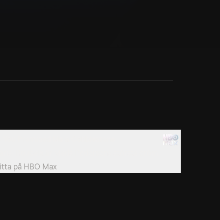
. You Promised Me a Cobblestone
aris-Roubaix är Mads Pedersens största dröm.
itta på
HBO Max