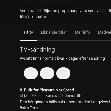
Varje avsnitt följer en grupp budgivare som vill bli 
förrådsenheter.
På tv
Liknande titlar
Mer info
Medve
TV-sändning
Avsnitt finns normalt kvar 7 dagar efter sändning
3
5
6
8. Built for Pleasure Not Speed
31 jul
30min
Kan ses i 23 timmar till
Den här gången hålls auktionen i staden Longview i
östra Texas.