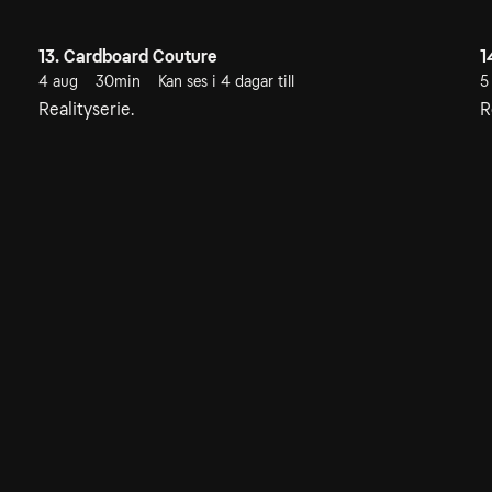
13. Cardboard Couture
1
4 aug
30min
Kan ses i 4 dagar till
5
Realityserie.
R
16. Float Like A Bubbafly
6 aug
30min
Kan ses i 6 dagar till
Realityserie.
Allmänna villkor
Kun
Integritetspolicy
Pre
Cookiepolicy
Kon
Tillgänglighet