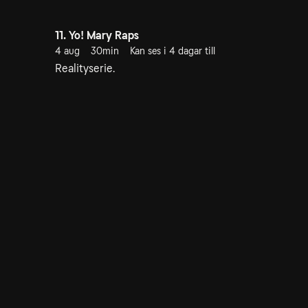
11. Yo! Mary Raps
4 aug
30min
Kan ses i 4 dagar till
Realityserie.
15. Pirates Of Pantego
5 aug
30min
Kan ses i 5 dagar till
Realityserie.