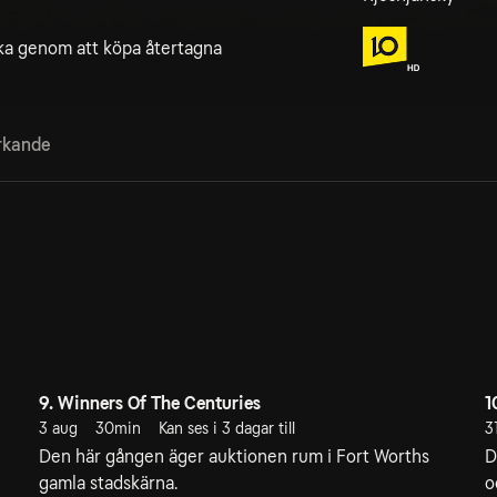
rika genom att köpa återtagna
rkande
9. Winners Of The Centuries
1
3 aug
30min
Kan ses i 3 dagar till
31
Den här gången äger auktionen rum i Fort Worths
D
gamla stadskärna.
o