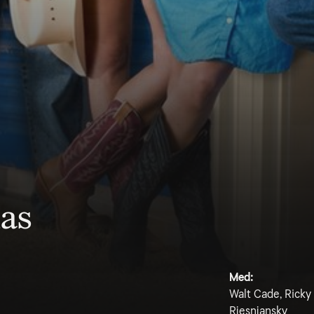
xas
Med:
Walt Cade, Ricky
Rjesnjansky