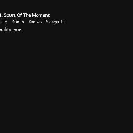
4. Spurs Of The Moment
 aug
30min
Kan ses i 5 dagar till
ealityserie.
dservice
ss
takta oss