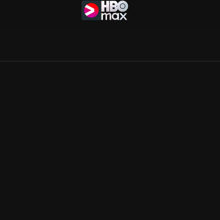
Allmänna villkor
Kun
Integritetspolicy
Pre
Cookiepolicy
Kon