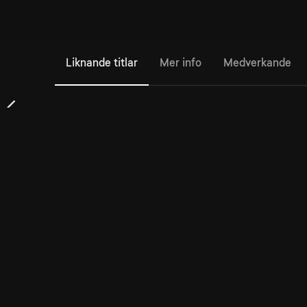
Liknande titlar
Mer info
Medverkande