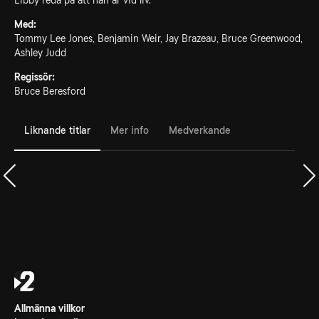
Libby reda på att han är vid liv.
Med:
Tommy Lee Jones, Benjamin Weir, Jay Brazeau, Bruce Greenwood,
Ashley Judd
Regissör:
Bruce Beresford
Liknande titlar
Mer info
Medverkande
Allmänna villkor