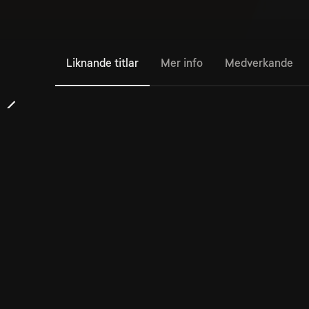
Liknande titlar
Mer info
Medverkande