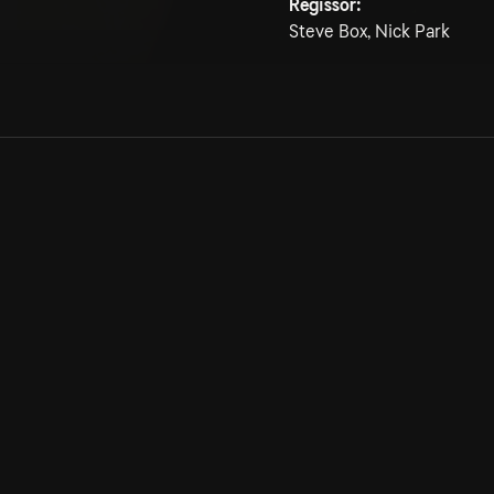
Regissör:
Steve Box, Nick Park
Allmänna villkor
Kun
Integritetspolicy
Pre
Cookiepolicy
Kon