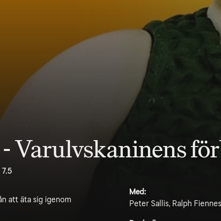
- Varulvskaninens fö
7.5
Med:
ån att äta sig igenom
Peter Sallis, Ralph Fienne