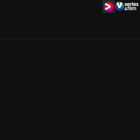
Allmänna villkor
Kun
Integritetspolicy
Pre
Cookiepolicy
Kon