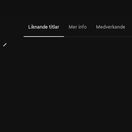
Liknande titlar
Mer info
Medverkande