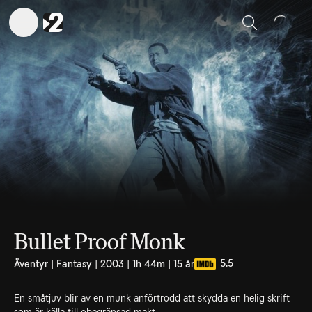
Sök
Bullet Proof Monk
5.5
Äventyr | Fantasy | 2003 | 1h 44m | 15 år
En småtjuv blir av en munk anförtrodd att skydda en helig skrift