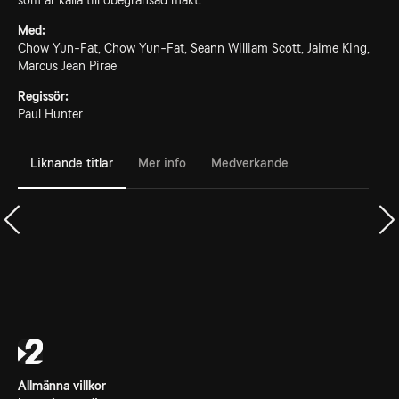
som är källa till obegränsad makt.
Med:
Chow Yun-Fat, Chow Yun-Fat, Seann William Scott, Jaime King,
Marcus Jean Pirae
Regissör:
Paul Hunter
Liknande titlar
Mer info
Medverkande
Allmänna villkor