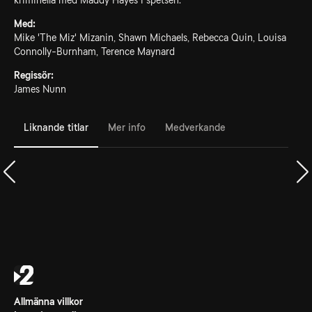
kriminella med Maddy Hayes i spetsen.
Med:
Mike 'The Miz' Mizanin, Shawn Michaels, Rebecca Quin, Louisa
Connolly-Burnham, Terence Maynard
Regissör:
James Nunn
Liknande titlar
Mer info
Medverkande
Allmänna villkor