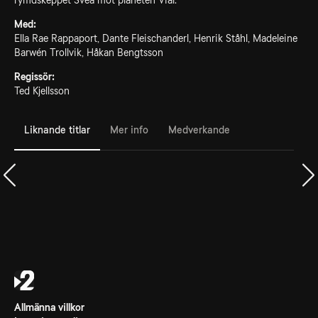
rymdskeppet Svea mot planeten Vial.
Med:
Ella Rae Rappaport, Dante Fleischanderl, Henrik Ståhl, Madeleine
Barwén Trollvik, Håkan Bengtsson
Regissör:
Ted Kjellsson
Liknande titlar
Mer info
Medverkande
Allmänna villkor