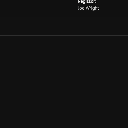
Regissör:
Joe Wright
Allmänna villkor
Kun
Integritetspolicy
Pre
Cookiepolicy
Kon