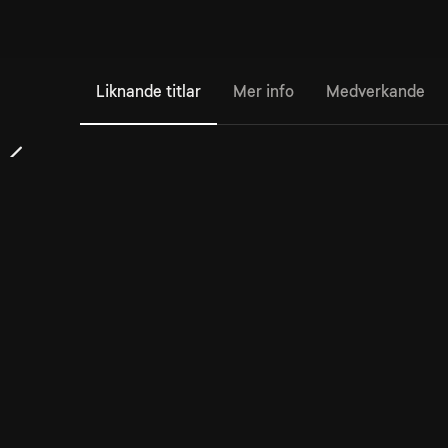
Liknande titlar
Mer info
Medverkande