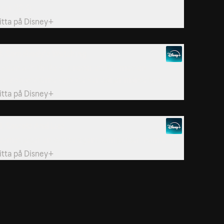
fter 20 år.
itta på
Disney+
8. Somebody's Watching
ideon och Dr Reid utreder ett fall med en
ollywoodstjärna vars stalker börjar mörda folk.
itta på
Disney+
1. Secrets And Lies
eamet jagar en dubbelagent som jobbar inom CIA.
itta på
Disney+