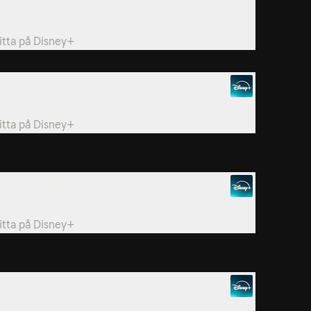
BI-profilerarna måste spåra en krypskytt som jagar
ina offer mitt på dagen.
itta på
Disney+
. Derailed
lle tas som gisslan på ett tåg.
itta på
Disney+
2. What Fresh Hell
eamet måste hitta den som kidnappat en liten flicka.
itta på
Disney+
5. Unfinished Business
eamet jagar en seriemördare som har dykt upp igen