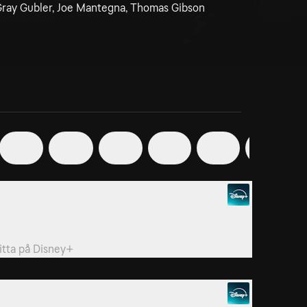
 Gray Gubler, Joe Mantegna, Thomas Gibson
13
14
15
16
17
18
. Won't Get Fooled Again
ideon och hans team spårar upp en copycat-
ombare som terroriserar ett stillsamt samhälle.
itta på
Disney+
. L.D.S.K.