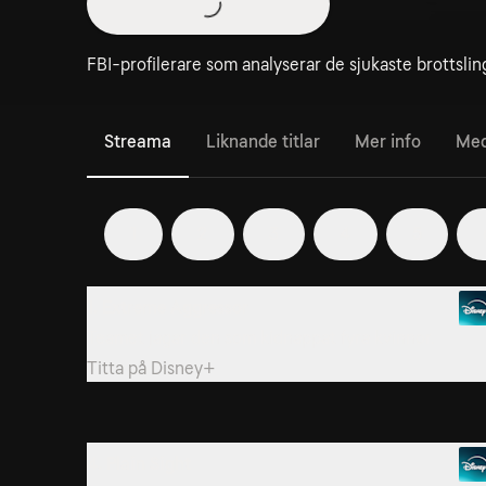
FBI-profilerare som analyserar de sjukaste brottslin
Streama
Liknande titlar
Mer info
Med
1
2
3
4
5
1. Extreme Aggressor
Teamet jagar den som kidnappat fyra kvinnor.
Titta på
Disney+
4. Plain Sight