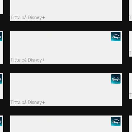
BAU jagar en kidnappare som är besatt av sitt offers
F
tvilling.
s
Titta på
Disney+
T
8. Natural Born Killer
9
BAU misstänker att en mördare ligger bakom en polis
E
försvinnande.
T
Titta på
Disney+
11. Blood Hungry
1
Teamet måste identifiera en mördare som är fast i sin
T
fantasi.
T
Titta på
Disney+
14. Riding The Lightning
1
Teamet intervjuar ett gift par som är seriemördare.
T