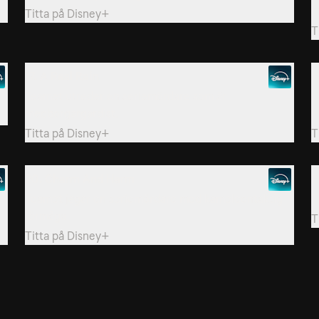
e
Titta på
Disney+
T
17. A Real Rain
1
Teamet utreder en seriemördare som är
G
medborgargardist.
H
Titta på
Disney+
T
20. Charm And Harm
2
e
Teamet jagar en seriemördare med kameleontaktig
T
förmåga.
T
Titta på
Disney+
.