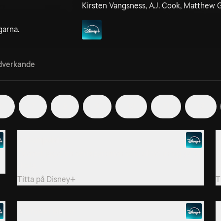
Kirsten Vangsness, A.J. Cook, Matthew
garna.
verkande
6
7
8
9
10
11
12
2. Compulsion
3
Teamet jagar en seriepyroman som siktat in sig på en
G
skola.
b
Titta på
Disney+
T
5. Broken Mirror
6