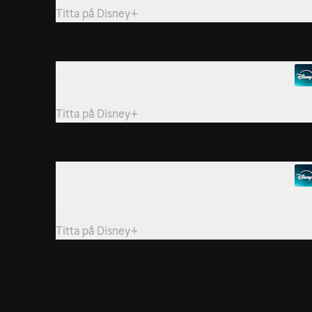
Titta på
Disney+
16. The Tribe
BAU utreder morden på fem högskolestudenter.
Titta på
Disney+
19. Machismo
Teamet jagar en seriemördare som är ute efter äldr
personer.
Titta på
Disney+
22. The Fisher King (Part 1 Of 2 Season Finale)
Teamet dras in i en psykopatisk mördares låtsaslekar