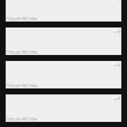
Kodys andra fruar hjälper blivande fjärde frun Robyn välja
klänning, tårta och vigselplats.
Titta på
HBO Max
7. Four Wives and Counting...
Den stora dagen är här. Kody och hans fruar gör Robyn till den
fjärde frun.
Titta på
HBO Max
8. Sister Wives: Special
Familjen Brown i en uppriktig intervju med NBC:s Natalie Morales
om kärlek och svartsjuka och om...
Titta på
HBO Max
9. Sister Wives: Honeymoon Special
Kody och nya frun Robyn åker på smekmånad medan Meri,
Janelle och Christie stannar hemma med barnen.
Titta på
HBO Max