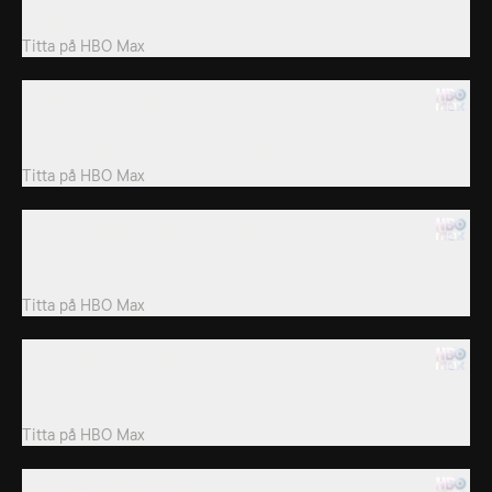
fästmön Robyn.
Titta på
HBO Max
3. Tredje frun får värkar
Robyn hjälper de andra fruarna med barnen medan Kody och
gravida tredje frun Christine som gått...
Titta på
HBO Max
4. 20-årsjubileum med fru nummer 1
Kodys fruar köper en vänskapsring till nya fästmön Robyn och
Kody planerar 20-årigt bröllopsjubileum.
Titta på
HBO Max
5. First Wife's 20th Anniversary
Vid första anblicken är Browns en helt vanlig amerikansk
kärnfamilj.
Titta på
HBO Max
6. A Fourth Wife To Be