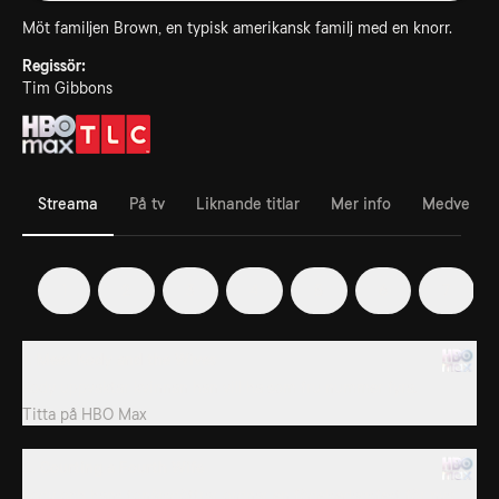
Möt familjen Brown, en typisk amerikansk familj med en knorr.
Regissör:
Tim Gibbons
Streama
På tv
Liknande titlar
Mer info
Medverka
1
2
3
4
5
6
7
1. Meet Kody and the Wives
Kody uppvaktar kvinnan han vill ha som fru nummer fyra.
Titta på
HBO Max
2. Courting a Fourth Wife
Kody och hans tonårsdöttrar ordnar en födelsedagsfest för nya