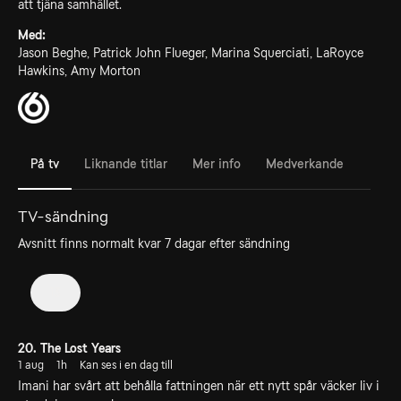
att tjäna samhället.
Med:
Jason Beghe, Patrick John Flueger, Marina Squerciati, LaRoyce
Hawkins, Amy Morton
På tv
Liknande titlar
Mer info
Medverkande
TV-sändning
Avsnitt finns normalt kvar 7 dagar efter sändning
13
20. The Lost Years
1 aug
1h
Kan ses i en dag till
Imani har svårt att behålla fattningen när ett nytt spår väcker liv i