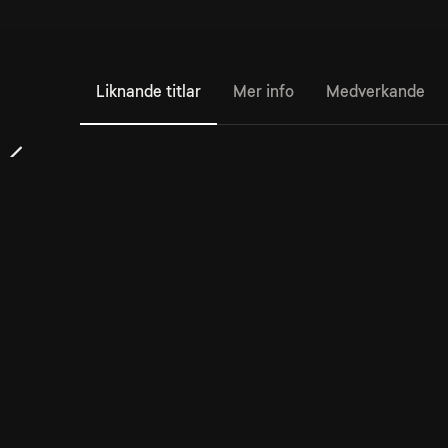
Liknande titlar
Mer info
Medverkande