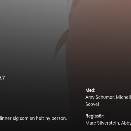
5.7
Med:
Amy Schumer, Michelle
Scovel
Regissör:
känner sig som en helt ny person.
Marc Silverstein, Abb