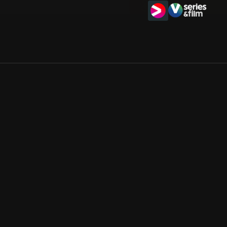
Allmänna villkor
Kun
Integritetspolicy
Pre
Cookiepolicy
Kon