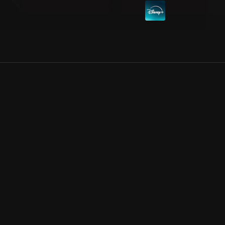
Allmänna villkor
Kun
Integritetspolicy
Pre
Cookiepolicy
Kon