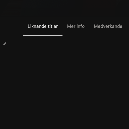
Liknande titlar
Mer info
Medverkande