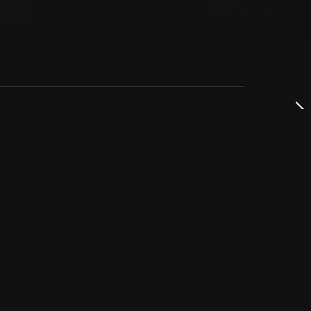
dservice
ss
takta oss