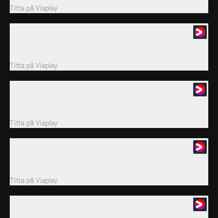
Titta på
Viaplay
14. World at their Feet - Bundesliga's Rising Stars
I Bundesliga Special får vi regelbundna uppdateringar,
sammandrag och mycket annat som rör den...
Titta på
Viaplay
15. Best of January
I Bundesliga Special får vi regelbundna uppdateringar,
sammandrag och mycket annat som rör den...
Titta på
Viaplay
16. Bundesliga United - Stars, Sustainable & Socially Responsible
I Bundesliga Special får vi regelbundna uppdateringar,
sammandrag och mycket annat som rör den...
Titta på
Viaplay
17. Best of February
I Bundesliga Special får vi regelbundna uppdateringar,