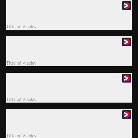
6. Erling Haaland - A Phenomenon
I Bundesliga Special får vi regelbundna uppdateringar,
sammandrag och mycket annat som rör den...
Titta på
Viaplay
7. Nagelsmann & Bayern - The Perfect Fit
I Bundesliga Special får vi regelbundna uppdateringar,
sammandrag och mycket annat som rör den...
Titta på
Viaplay
8. Best of October
I Bundesliga Special får vi regelbundna uppdateringar,
sammandrag och mycket annat som rör den...
Titta på
Viaplay
9. Roots - Müller, Schick & Kramarić
I Bundesliga Special får vi regelbundna uppdateringar,
sammandrag och mycket annat som rör den...
Titta på
Viaplay