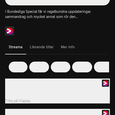
I Bundesliga Special får vi regelbundna uppdateringar,
sammandrag och mycket annat som rör den...
Streama
Liknande titlar
Mer info
2021
2022
2023
2024
2025
1. Analysis Special #1
I Bundesliga Special får vi regelbundna uppdateringar,
sammandrag och mycket annat som rör den...
Titta på
Viaplay
2. Rising Stars - Musiala, Bellingham & Wirtz