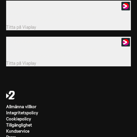
25. Top Goals
I Bundesliga Special får vi regelbundna uppdateringar,
sammandrag och mycket annat som rör den...
Titta på
Viaplay
26. Top Goals 2
I Bundesliga Special får vi regelbundna uppdateringar,
sammandrag och mycket annat som rör den...
Titta på
Viaplay
Allmänna villkor
Integritetspolicy
Cookiepolicy
Tillgänglighet
Kundservice