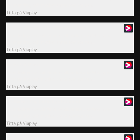
sammandrag och mycket annat som rör den...
Titta på
Viaplay
18. Manuel Neuer - The Ultimate Number 1
I Bundesliga Special får vi regelbundna uppdateringar,
sammandrag och mycket annat som rör den...
Titta på
Viaplay
19. Best of March
I Bundesliga Special får vi regelbundna uppdateringar,
sammandrag och mycket annat som rör den...
Titta på
Viaplay
20. Berlin - Capital Derby of Contrasts
I Bundesliga Special får vi regelbundna uppdateringar,
sammandrag och mycket annat som rör den...
Titta på
Viaplay
21. Best of April