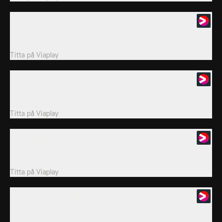
10. Best of November
I Bundesliga Special får vi regelbundna uppdateringar,
sammandrag och mycket annat som rör den...
Titta på
Viaplay
11. It's all about Der Klassiker - Dortmund vs. Bayern
I Bundesliga Special får vi regelbundna uppdateringar,
sammandrag och mycket annat som rör den...
Titta på
Viaplay
12. Midseason Review
I Bundesliga Special får vi regelbundna uppdateringar,
sammandrag och mycket annat som rör den...
Titta på
Viaplay
13. Analysis Special #2
I Bundesliga Special får vi regelbundna uppdateringar,
sammandrag och mycket annat som rör den...