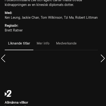
Poliskommissarie Lee och agent Carter måste utreda
kidnappningen av en kinesisk diplomats dotter.
Med:
Ken Leung, Jackie Chan, Tom Wilkinson, Tzi Ma, Robert Littman
Regissör:
Brett Ratner
Liknande titlar
Mer info
Medverkande
Allmänna villkor