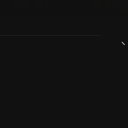
dservice
ss
takta oss