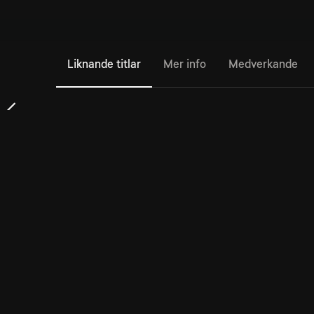
Liknande titlar
Mer info
Medverkande