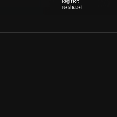
Regissör:
Neal Israel
Allmänna villkor
Kun
Integritetspolicy
Pre
Cookiepolicy
Kon