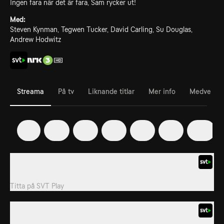
Ingen fara när det är fara, Sam rycker ut!
Med:
Steven Kynman, Tegwen Tucker, David Carling, Su Douglas,
Andrew Hodwitz
Streama
På tv
Liknande titlar
Mer info
Medverka
1
2
3
6
7
9
10
1. Fireman Sam
Modiga brandmannen Sam
Titta på
SVT Play
16. Borg på drift
Modiga brandmannen Sam