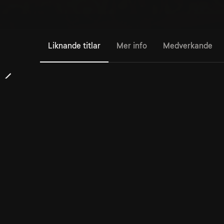
Liknande titlar
Mer info
Medverkande