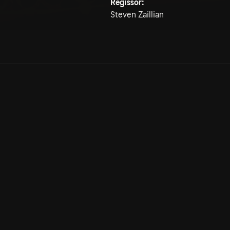
Regissör:
Steven Zaillian
Allmänna villkor
Kun
Integritetspolicy
Pre
Cookiepolicy
Kon