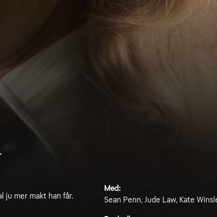
n
Med:
al ju mer makt han får.
Sean Penn, Jude Law, Kate Winsl