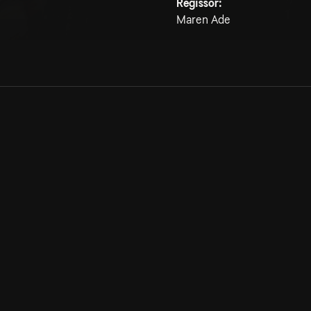
Regissör:
Maren Ade
Allmänna villkor
Kun
Integritetspolicy
Pre
Cookiepolicy
Kon