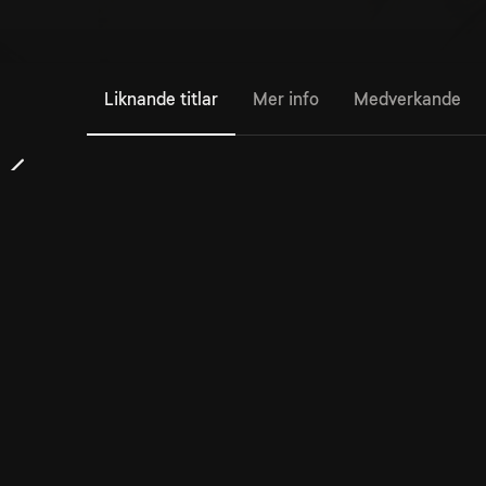
Liknande titlar
Mer info
Medverkande