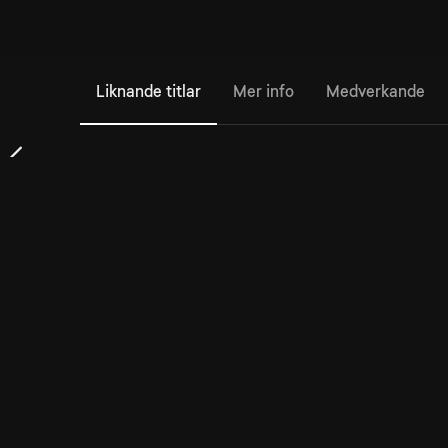
Liknande titlar
Mer info
Medverkande