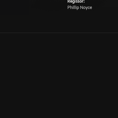
Regissör:
Phillip Noyce
Allmänna villkor
Kun
Integritetspolicy
Pre
Cookiepolicy
Kon