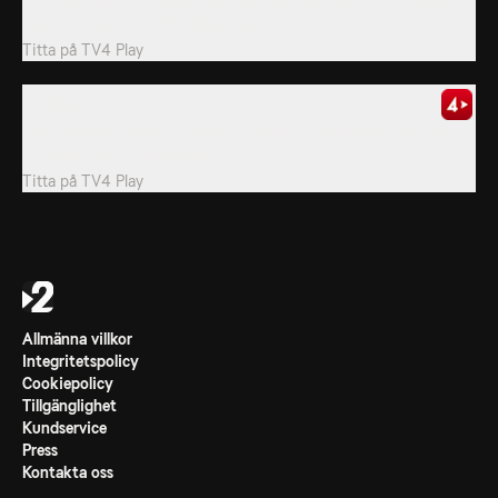
upp sin stuga och hålla igång jakten.
Titta på
TV4 Play
7. Episode 7
Marty gräver fram sitt flygplan ur en djup snödriva för att rädda
sin enda livlina i vildmarken.
Titta på
TV4 Play
Allmänna villkor
Integritetspolicy
Cookiepolicy
Tillgänglighet
Kundservice
Press
Kontakta oss