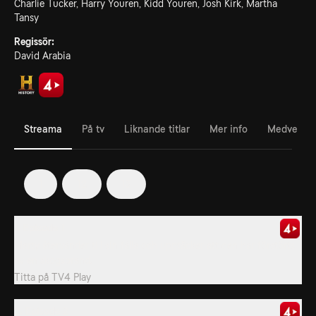
Charlie Tucker, Harry Youren, Kidd Youren, Josh Kirk, Martha
Tansy
Regissör:
David Arabia
Streama
På tv
Liknande titlar
Mer info
Medverka
1
12
13
1. Episode 1
Marty återvänder till sin fälla och upptäcker att den har förstörts
av en skogsbrand.
Titta på
TV4 Play
2. Episode 2