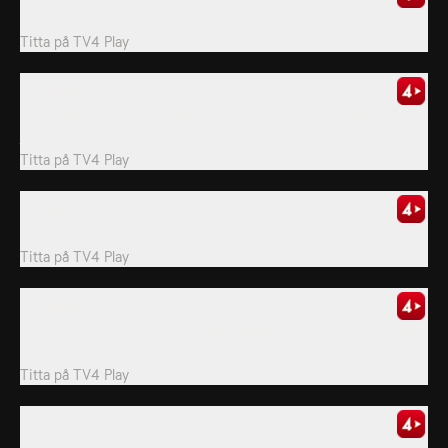
Marty instruerar sin tonårsdotter Noah när hon flyger buskplanet.
Titta på
TV4 Play
3. Episode 3
I inlandet siktar Marty Meierotto in sig på en grupp karibuer, men
jakten tar en vild vändning...
Titta på
TV4 Play
4. Episode 4
Marty ger sig ut på älgjakt och lyckas locka till sig en tjur.
Titta på
TV4 Play
5. Episode 5
Marty har en nära-döden-upplevelse när han störtar genom isen
på en frusen vattenväg.
Titta på
TV4 Play
6. Episode 6
Snön har fallit som aldrig förr och Marty kämpar för att värma