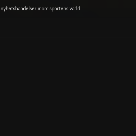
g nyhetshändelser inom sportens värld.
Allmänna villkor
Kun
Integritetspolicy
Pre
Cookiepolicy
Kon