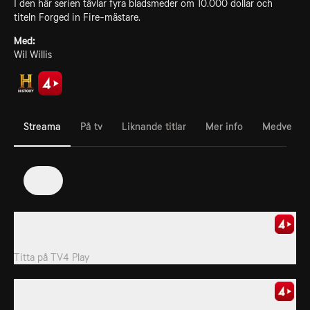
I den här serien tävlar fyra bladsmeder om 10.000 dollar och
titeln Forged in Fire-mästare.
Med:
Wil Willis
Streama
På tv
Liknande titlar
Mer info
Medverka
10
17. Episode 17
Amerikansk realityserie från 2025.
Titta på
TV4 Play
18. Episode 18
Amerikansk realityserie från 2025.