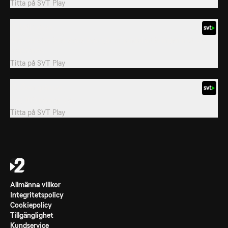
Titta på
SVT Play
11. Mål i sikte
Med bara tre överlevare kvar går miljondollartävlingen mot sitt
avgörande.
Titta på
SVT Play
12. Över gränsen
Dag 100 närmar sig.
Titta på
SVT Play
Allmänna villkor
Integritetspolicy
Cookiepolicy
Tillgänglighet
Kundservice