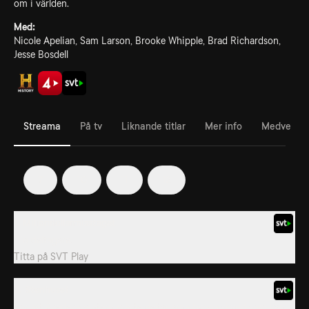
om i världen.
Med:
Nicole Apelian, Sam Larson, Brooke Whipple, Brad Richardson,
Jesse Bosdell
Streama
På tv
Liknande titlar
Mer info
Medverka
7
10
11
12
1. Miljondollarmisstaget
Tio deltagare.
Titta på
SVT Play
2. Stenhuset
För att överleva vintern måste deltagarna bygga skydd som kan