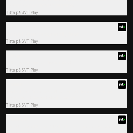
stå emot Arktis obarmhärtiga krafter.
Titta på
SVT Play
3. Det där var ingen kanin
Vecka två pressar deltagarna till gränsen.
Titta på
SVT Play
4. Flugan
Mitt i framgången slår katastrofen till.
Titta på
SVT Play
5. Stenen
Hårda vindar, förrädiskt vatten och orädda rovdjur tvingar
deltagarna att ändra strategi - annars...
Titta på
SVT Play
6. Myskoxen
Efter att flera deltagare fått sina förråd plundrade av rovdjur
kämpar de för att skydda sin...