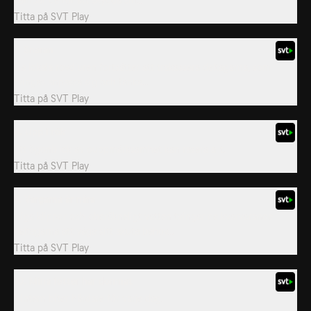
Titta på
SVT Play
7. Snaran
De lokala rovdjuren fortsätter att trakassera deltagarna, som
tvingas anpassa sig och tänka...
Titta på
SVT Play
8. Upp i rök
Ett ögonblick av ouppmärksamhet kan rasera allt.
Titta på
SVT Play
9. Vargarna är nära
Isiga klippor och oberäkneligt vatten tvingar de kvarvarande
deltagarna att väga sitt akuta behov...
Titta på
SVT Play
10. Mina fötter har domnat
Vintern biter hårdare för varje dag.