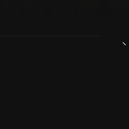
dservice
ss
takta oss