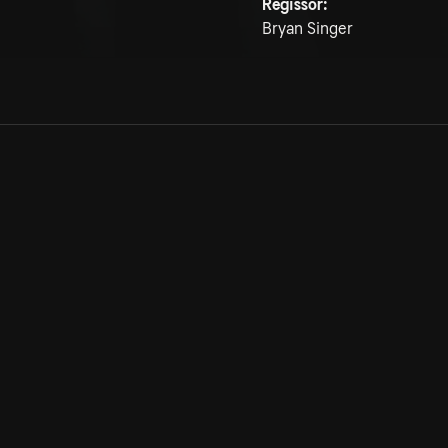
Regissör:
Bryan Singer
Allmänna villkor
Kun
Integritetspolicy
Pre
Cookiepolicy
Kon