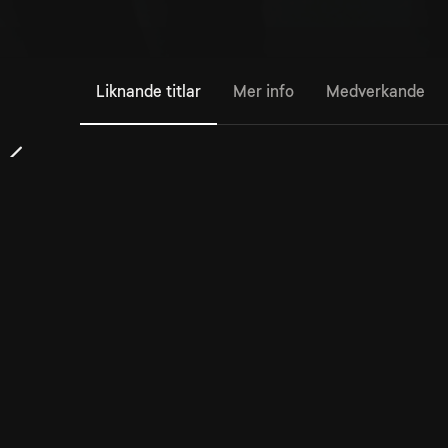
Liknande titlar
Mer info
Medverkande