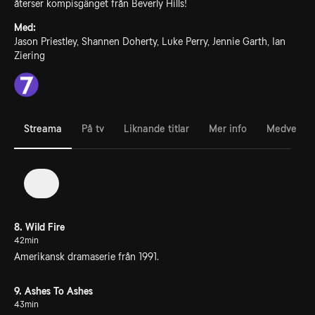
återser kompisgänget från Beverly Hills!
Med:
Jason Priestley, Shannen Doherty, Luke Perry, Jennie Garth, Ian
Ziering
Streama
På tv
Liknande titlar
Mer info
Medverka
2
8. Wild Fire
42min
Amerikansk dramaserie från 1991.
9. Ashes To Ashes
43min