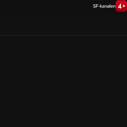
Allmänna villkor
Kun
Integritetspolicy
Pre
Cookiepolicy
Kon