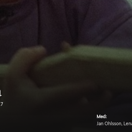
a
.7
Med:
Jan Ohlsson, Len