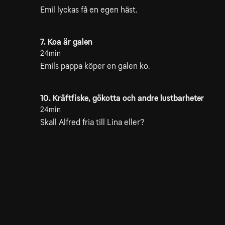
Emil lyckas få en egen häst.
7. Koa är galen
24min
Emils pappa köper en galen ko.
10. Kräftfiske, gökotta och andre lustbarheter
24min
Skall Alfred fria till Lina eller?
13. Den stora snöstormen
27min
Emil måste rädda livet på sin bäste vän i snöovädret.