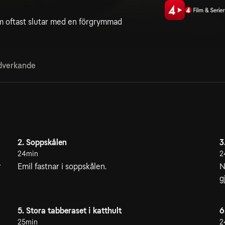
m oftast slutar med en förgrymmad
verkande
2. Soppskålen
3
24min
2
r
Emil fastnar i soppskålen.
N
g
5. Stora tabberaset i katthult
6
25min
2