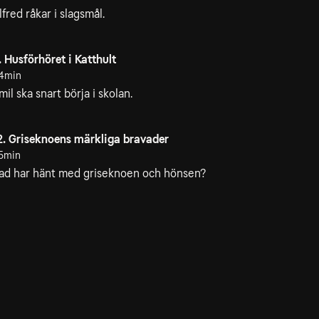
lfred råkar i slagsmål.
. Husförhöret i Katthult
4min
mil ska snart börja i skolan.
2. Griseknoens märkliga bravader
5min
ad har hänt med griseknoen och hönsen?