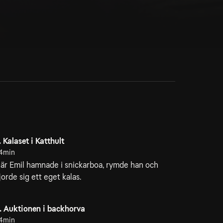
. Kalaset i Katthult
4min
är Emil hamnade i snickarboa, rymde han och
jorde sig ett eget kalas.
. Auktionen i backhorva
4min