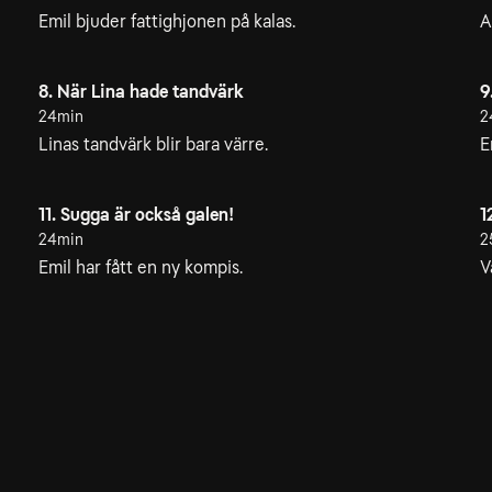
Emil bjuder fattighjonen på kalas.
A
8. När Lina hade tandvärk
9
24min
2
Linas tandvärk blir bara värre.
E
11. Sugga är också galen!
1
24min
2
Emil har fått en ny kompis.
V