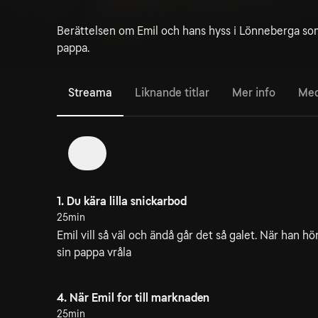
Berättelsen om Emil och hans hyss i Lönneberga so
pappa.
Streama
Liknande titlar
Mer info
Med
1
1. Du kära lilla snickarbod
25min
Emil vill så väl och ändå går det så galet. När han hö
sin pappa vråla
4. När Emil for till marknaden
25min