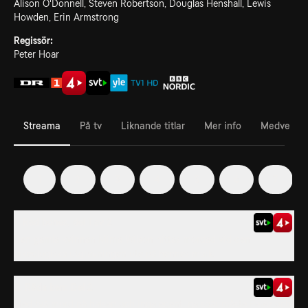
Alison O'Donnell, Steven Robertson, Douglas Henshall, Lewis
Howden, Erin Armstrong
Regissör:
Peter Hoar
Streama
På tv
Liknande titlar
Mer info
Medverka
1
2
3
4
5
6
7
1. Red bones, del 1 av 2
Den gamla kvinnan Mima Wilson hittas mördad vid den
arkeologiska utgrävningen ute på hennes mark.
2. Röda ben: Del 2
Med två mord på halsen och inga egentliga spår måste Perez och